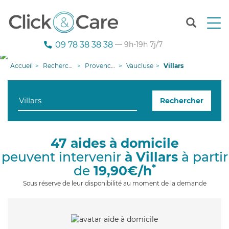
T
o
g
09 78 38 38 38
— 9h-19h 7j/7
g
l
Accueil
Recherche aide à domicile
Provence-Alpes-Côte d'Azur
Vaucluse
Villars
e
n
a
Rechercher
v
i
g
a
47 aides à domicile
t
peuvent intervenir
à Villars
à partir
i
o
*
de
19,90€/h
n
Sous réserve de leur disponibilité au moment de la demande