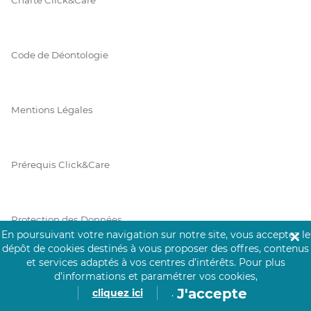
Code de Déontologie
Mentions Légales
Prérequis Click&Care
Protection des Données
En poursuivant votre navigation sur notre site, vous acceptez le
✕
dépôt de cookies destinés à vous proposer des offres, contenus
et services adaptés à vos centres d’intérêts.
Pour plus
Vie Privée
d’informations et paramétrer vos cookies,
J'accepte
cliquez ici
.