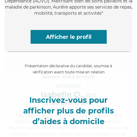
Dépendance (ADVD). Maitrisant bien les soins palliatifs et la
maladie de parkinson, Aurélie apporte ses services de repas,
mobilité, transports et activités*
Afficher le profil
Présentation déclarative du candidat, soumise à
vérification avant toute mise en relation
ALTRUISTE
Isabelle Q.,
Apt
Inscrivez-vous pour
à 5km de chez Vous
afficher plus de profils
Polyvalente
, expérimentée et gaie, Isabelle a 5 ans
d’aides à domicile
d'expérience et possède un diplôme d'Aide Médico-
Psychologique (AMP). Maitrisant bien le HIV / Sida et les
troubles respiratoires, Isabelle apporte ses services de