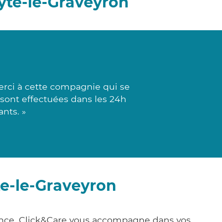
yte-le-Graveyron
erci à cette compagnie qui se
 sont effectuées dans les 24h
nts. »
te-le-Graveyron
rance, Click&Care vous accompagne dans vos