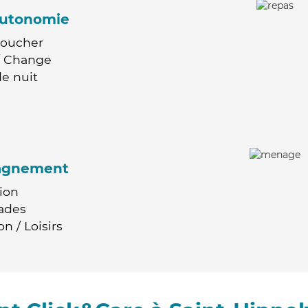
'autonomie
Coucher
 / Change
e nuit
agnement
ion
ades
n / Loisirs