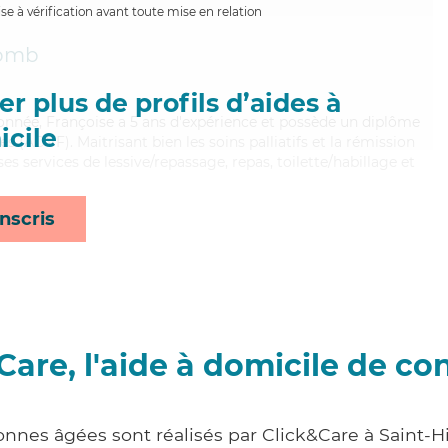
e à vérification avant toute mise en relation
omb
r plus de profils d’aides à
ntionnée, Françoise a 5 ans d'expérience et possède un diplôme
cile
s (ADVF). Maitrisant bien les soins palliatifs et la rémission
es services de lessive/repassage, repas, toilette/habillage et
nscris
Care, l'aide à domicile de co
onnes âgées sont réalisés par Click&Care à Saint-H