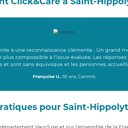
t Click&Care à Saint-Hippol
ointe à une reconnaissance clémente . Un grand m
le plus compossible à l'issue évaluée. Les réponses
s et sont sans équivoque et les personnes accueilla
Françoise U.
, 92 ans, Caromb
ratiques pour Saint-Hippoly
e département Vaucluse et sur l'ensemble de la F