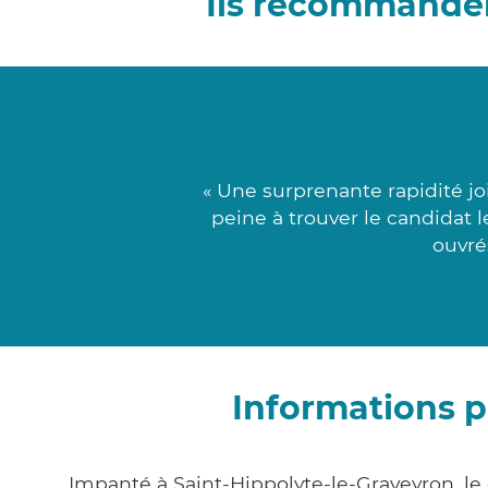
Ils recommanden
« Une surprenante rapidité j
peine à trouver le candidat 
ouvré
Informations p
Impanté à Saint-Hippolyte-le-Graveyron, l