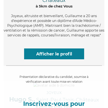
Châteaux
à 5km de chez Vous
Joyeux
, altruiste et bienveillant, Guillaume a 20 ans
d'expérience et possède un diplôme d'Aide Médico-
Psychologique (AMP). Maitrisant bien la trachéotomie /
ventilation et la rémission de cancer, Guillaume apporte ses
services de rappels, courses/livraison, ménage et repas*
Afficher le profil
Présentation déclarative du candidat, soumise à
vérification avant toute mise en relation
JOYEUX
Hugo S.,
Saint-Paul-Trois-Châteaux
Inscrivez-vous pour
à 5km de chez Vous