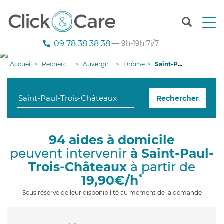
T
o
g
09 78 38 38 38
— 9h-19h 7j/7
g
l
Accueil
Recherche aide à domicile
Auvergne-Rhône-Alpes
Drôme
Saint-Paul-Trois-Châteaux
e
n
a
Rechercher
v
i
g
a
94 aides à domicile
t
peuvent intervenir
à Saint-Paul-
i
o
Trois-Châteaux
à partir de
n
*
19,90€/h
Sous réserve de leur disponibilité au moment de la demande