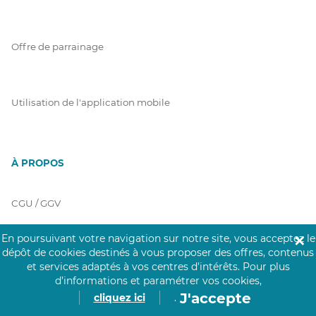
Offre de parrainage
Utilisation de l'application mobile
À PROPOS
CGU / GGV
En poursuivant votre navigation sur notre site, vous acceptez le
✕
dépôt de cookies destinés à vous proposer des offres, contenus
Charte Click&Care
et services adaptés à vos centres d’intérêts.
Pour plus
d’informations et paramétrer vos cookies,
J'accepte
cliquez ici
.
Code de Déontologie