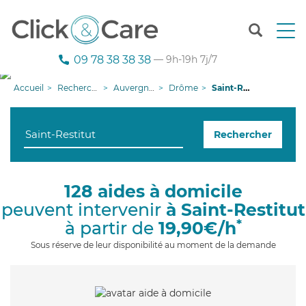
T
o
g
09 78 38 38 38
— 9h-19h 7j/7
g
l
Accueil
Recherche aide à domicile
Auvergne-Rhône-Alpes
Drôme
Saint-Restitut
e
n
a
Rechercher
v
i
g
a
128 aides à domicile
t
peuvent intervenir
à Saint-Restitut
i
o
*
à partir de
19,90€/h
n
Sous réserve de leur disponibilité au moment de la demande