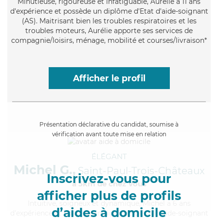
Minutieuse
, rigoureuse et infatiguable, Aurélie a 11 ans
d'expérience et possède un diplôme d'Etat d'aide-soignant
(AS). Maitrisant bien les troubles respiratoires et les
troubles moteurs, Aurélie apporte ses services de
compagnie/loisirs, ménage, mobilité et courses/livraison*
Afficher le profil
Présentation déclarative du candidat, soumise à
vérification avant toute mise en relation
ÉLÉGANT
Michel G.,
Saint-Paul-Trois-Châteaux
Inscrivez-vous pour
à 5km de chez Vous
afficher plus de profils
Intuitive
, soigneux et dynamique, Michel a 6 ans
d’aides à domicile
d'expérience et possède un diplôme d'Etat d'aide-soignant