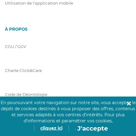
Utilisation de l'application mobile
À PROPOS
CGU / GGV
Charte Click&Care
Code de Déontologie
En poursuivant votre navigation sur notre site, vous acceptez le
✕
dépôt de cookies destinés à vous proposer des offres, contenus
et services adaptés à vos centres d’intérêts.
Pour plus
Mentions Légales
d’informations et paramétrer vos cookies,
J'accepte
cliquez ici
.