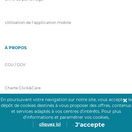
Utilisation de l'application mobile
À PROPOS
CGU / GGV
Charte Click&Care
En poursuivant votre navigation sur notre site, vous acceptez le
✕
dépôt de cookies destinés à vous proposer des offres, contenus
Code de Déontologie
et services adaptés à vos centres d’intérêts.
Pour plus
d’informations et paramétrer vos cookies,
J'accepte
cliquez ici
.