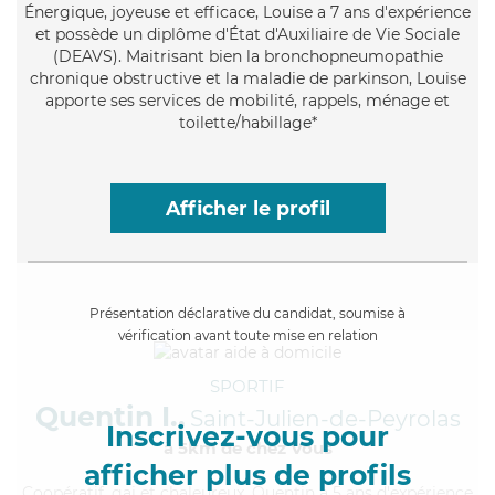
Énergique
, joyeuse et efficace, Louise a 7 ans d'expérience
et possède un diplôme d'État d'Auxiliaire de Vie Sociale
(DEAVS). Maitrisant bien la bronchopneumopathie
chronique obstructive et la maladie de parkinson, Louise
apporte ses services de mobilité, rappels, ménage et
toilette/habillage*
Afficher le profil
Présentation déclarative du candidat, soumise à
vérification avant toute mise en relation
SPORTIF
Quentin I.,
Saint-Julien-de-Peyrolas
Inscrivez-vous pour
à 5km de chez Vous
afficher plus de profils
Coopératif
, gai et chaleureux, Quentin a 5 ans d'expérience