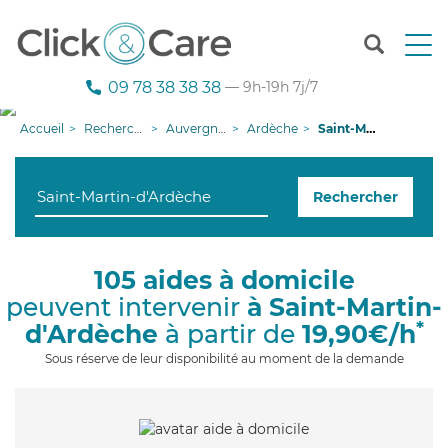
T
o
g
09 78 38 38 38
— 9h-19h 7j/7
g
l
Accueil
Recherche aide à domicile
Auvergne-Rhône-Alpes
Ardèche
Saint-Martin-d'Ardèche
e
n
a
Rechercher
v
i
g
a
105 aides à domicile
t
peuvent intervenir
à Saint-Martin-
i
o
*
d'Ardèche
à partir de
19,90€/h
n
Sous réserve de leur disponibilité au moment de la demande