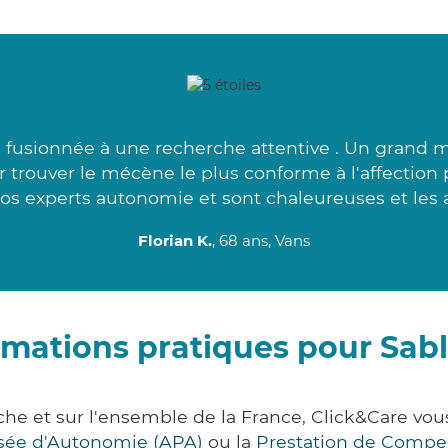
fusionnée à une recherche attentive . Un grand m
trouver le mécène le plus conforme à l'affection 
os experts autonomie et sont chaleureuses et les 
Florian K.
, 68 ans, Vans
rmations pratiques pour Sabl
che et sur l'ensemble de la France, Click&Care 
lisée d'Autonomie (APA)
ou la
Prestation de Compe