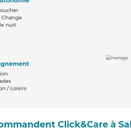
'autonomie
Coucher
 / Change
e nuit
agnement
ion
ades
n / Loisirs
commandent Click&Care à Sa