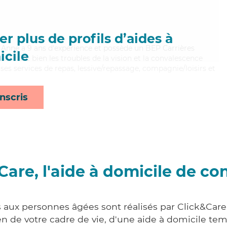
r plus de profils d’aides à
, Anne a 9 ans d'expérience et possède un BEP Carrières
cile
aitrisant bien les troubles de la vision et la convalescence
ses services de repas, lessive/repassage, compagnie/loisirs et
nscris
Care, l'aide à domicile de co
s aux personnes âgées sont réalisés par Click&Care 
 de votre cadre de vie, d'une aide à domicile tem