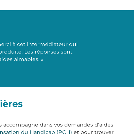
erci à cet intermédiateur qui
produite. Les réponses sont
aides aimables. »
ières
vous accompagne dans vos demandes d'aides
nsation du Handicap (PCH)
et pour trouver