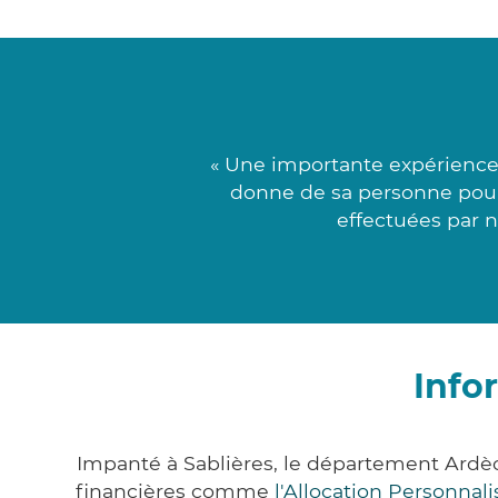
« Une importante expérience 
donne de sa personne pour 
effectuées par n
Info
Impanté à Sablières, le département Ardè
financières comme
l'Allocation Personna