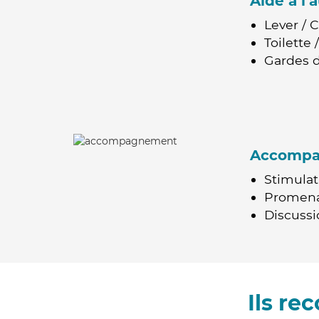
Aide à l
Lever / 
Toilette
Gardes d
Accomp
Stimulat
Promen
Discussio
Ils re