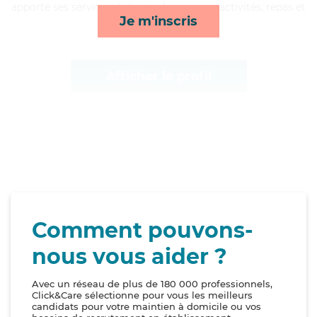
apporte ses services de lessive/repassage, activités, repas et
Je m'inscris
toilette/habillage*
Afficher le profil
Comment pouvons-
nous vous aider ?
Avec un réseau de plus de 180 000 professionnels,
Click&Care sélectionne pour vous les meilleurs
candidats pour votre maintien à domicile ou vos