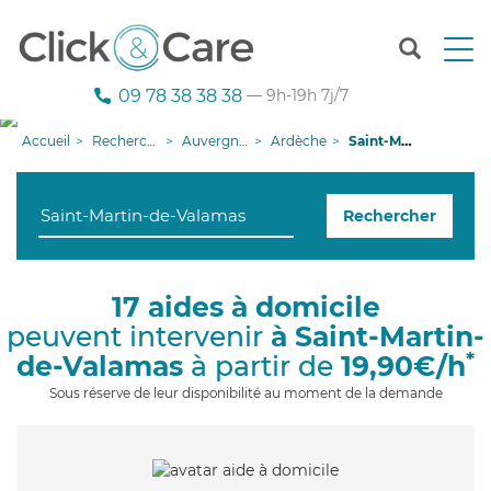
T
o
g
09 78 38 38 38
— 9h-19h 7j/7
g
l
Accueil
Recherche aide à domicile
Auvergne-Rhône-Alpes
Ardèche
Saint-Martin-de-Valamas
e
n
a
Rechercher
v
i
g
a
17 aides à domicile
t
peuvent intervenir
à Saint-Martin-
i
o
*
de-Valamas
à partir de
19,90€/h
n
Sous réserve de leur disponibilité au moment de la demande