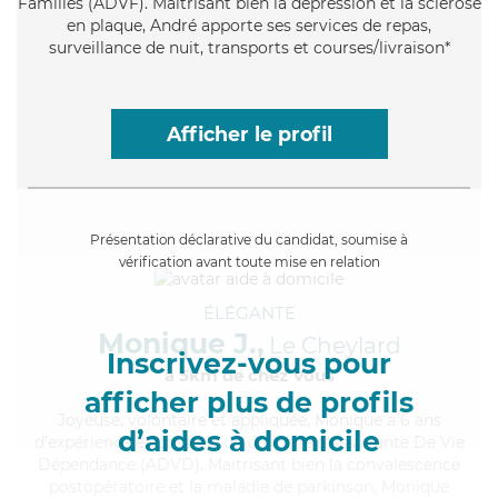
Familles (ADVF). Maitrisant bien la dépression et la sclérose
en plaque, André apporte ses services de repas,
surveillance de nuit, transports et courses/livraison*
Afficher le profil
Présentation déclarative du candidat, soumise à
vérification avant toute mise en relation
ÉLÉGANTE
Monique J.,
Le Cheylard
Inscrivez-vous pour
à 5km de chez Vous
afficher plus de profils
Joyeuse
, volontaire et appliquée, Monique a 6 ans
d’aides à domicile
d'expérience et possède un diplôme d'Assistante De Vie
Dépendance (ADVD). Maitrisant bien la convalescence
postopératoire et la maladie de parkinson, Monique