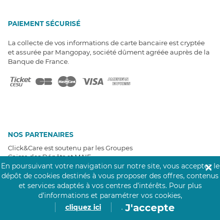
PAIEMENT SÉCURISÉ
La collecte de vos informations de carte bancaire est cryptée
et assurée par Mangopay, société dûment agréée auprès de la
Banque de France.
NOS PARTENAIRES
Click&Care est soutenu par les Groupes
Caisse des Dépôts et MAIF.
En poursuivant votre navigation sur notre site, vous acceptez le
✕
dépôt de cookies destinés à vous proposer des offres, contenus
et services adaptés à vos centres d’intérêts.
Pour plus
d’informations et paramétrer vos cookies,
J'accepte
cliquez ici
.
EXPERTS À VOTRE ÉCOUTE