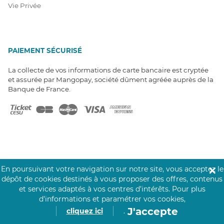
Vie Privée
PAIEMENT SÉCURISÉ
La collecte de vos informations de carte bancaire est cryptée
et assurée par Mangopay, société dûment agréée auprès de la
Banque de France.
NOS PARTENAIRES
En poursuivant votre navigation sur notre site, vous acceptez le
✕
Click&Care est soutenu par les Groupes
dépôt de cookies destinés à vous proposer des offres, contenus
Caisse des Dépôts et MAIF.
et services adaptés à vos centres d’intérêts.
Pour plus
d’informations et paramétrer vos cookies,
J'accepte
cliquez ici
.