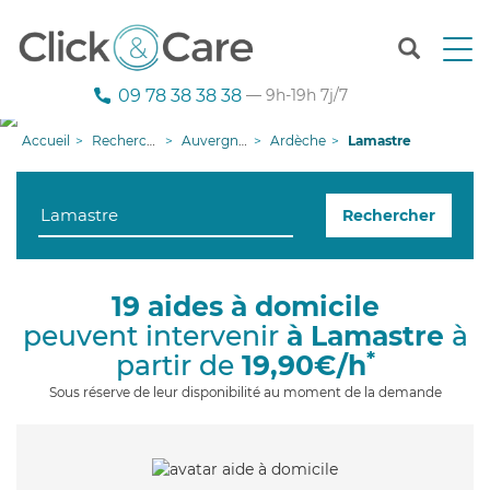
T
o
g
09 78 38 38 38
— 9h-19h 7j/7
g
l
Accueil
Recherche aide à domicile
Auvergne-Rhône-Alpes
Ardèche
Lamastre
e
n
a
Rechercher
v
i
g
a
19 aides à domicile
t
peuvent intervenir
à Lamastre
à
i
o
*
partir de
19,90€/h
n
Sous réserve de leur disponibilité au moment de la demande