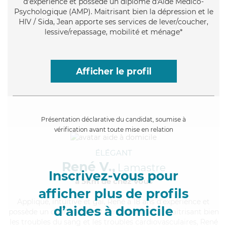
d'expérience et possède un diplôme d'Aide Médico-
Psychologique (AMP). Maitrisant bien la dépression et le
HIV / Sida, Jean apporte ses services de lever/coucher,
lessive/repassage, mobilité et ménage*
Afficher le profil
Présentation déclarative du candidat, soumise à
vérification avant toute mise en relation
ÉLÉGANT
René V.,
Lamastre
Inscrivez-vous pour
à 5km de chez Vous
afficher plus de profils
Appliqué
, intuitive et gai, René a 18 ans d'expérience et
d’aides à domicile
possède un diplôme d'Etat d'infirmier (DEI). Maitrisant bien
les troubles du sang et les troubles cardiovasculaires, René