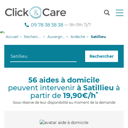
T
o
g
09 78 38 38 38
— 9h-19h 7j/7
g
l
Accueil
Recherche aide à domicile
Auvergne-Rhône-Alpes
Ardèche
Satillieu
e
n
a
Rechercher
v
i
g
a
56 aides à domicile
t
peuvent intervenir
à Satillieu
à
i
o
*
partir de
19,90€/h
n
Sous réserve de leur disponibilité au moment de la demande