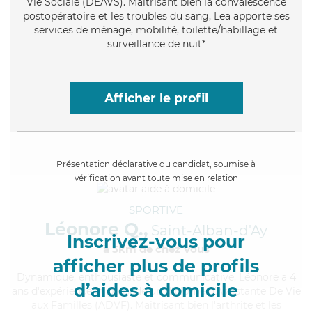
Vie Sociale (DEAVS). Maitrisant bien la convalescence
postopératoire et les troubles du sang, Lea apporte ses
services de ménage, mobilité, toilette/habillage et
surveillance de nuit*
Afficher le profil
Présentation déclarative du candidat, soumise à
vérification avant toute mise en relation
SPORTIVE
Léonore Q.,
Saint-Alban-d'Ay
Inscrivez-vous pour
à 5km de chez Vous
afficher plus de profils
Dynamique
, enthousiaste et communicative, Léonore a 4
d’aides à domicile
ans d'expérience et possède un diplôme d'Assistante De Vie
aux Familles (ADVF). Maitrisant bien l'arthrite et les