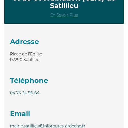
Satillieu
En Savoir Plus
Adresse
Place de l'Église
07290
Satillieu
Téléphone
04 75 34 96 64
Email
mairie.satillieu@inforoutes-ardeche.fr