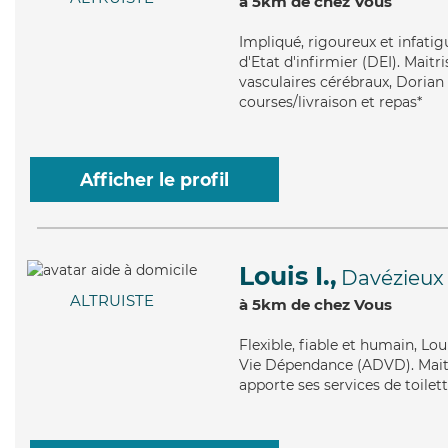
à 5km de chez Vous
Impliqué
, rigoureux et infati
d'Etat d'infirmier (DEI). Maitr
vasculaires cérébraux, Dorian 
courses/livraison et repas*
Afficher le profil
Louis I.,
Davézieux
ALTRUISTE
à 5km de chez Vous
Flexible
, fiable et humain, Lo
Vie Dépendance (ADVD). Maitr
apporte ses services de toilet