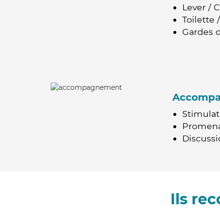
Lever / 
Toilette
Gardes d
Accomp
Stimulat
Promen
Discussio
Ils re