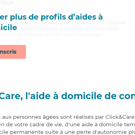
ieux
r plus de profils d’aides à
rgique, Baptiste a 4 ans d'expérience et possède un diplôme
cile
risant bien les soins médicaux à domicile et l'incontinence
 services de compagnie/loisirs, lessive/repassage,
ce de nuit*
nscris
Care, l'aide à domicile de co
s aux personnes âgées sont réalisés par Click&Care 
 de votre cadre de vie, d'une aide à domicile tem
cile permanente suite à une perte d'autonomie pl