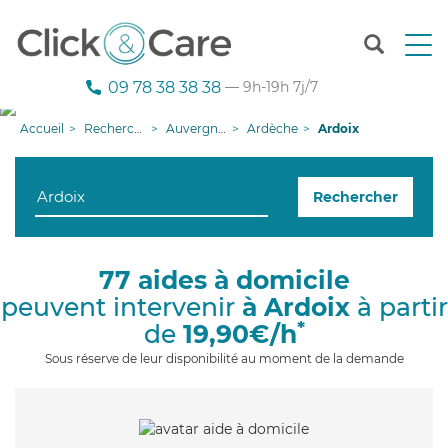
T
o
g
09 78 38 38 38
— 9h-19h 7j/7
g
l
Accueil
Recherche aide à domicile
Auvergne-Rhône-Alpes
Ardèche
Ardoix
e
n
a
Rechercher
v
i
g
a
77 aides à domicile
t
peuvent intervenir
à Ardoix
à partir
i
o
*
de
19,90€/h
n
Sous réserve de leur disponibilité au moment de la demande