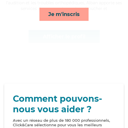
l'audition et les troubles orthopédiques, Alban apporte ses
services de repas, ménage, lever/coucher et
Je m'inscris
compagnie/loisirs*
Afficher le profil
Comment pouvons-
nous vous aider ?
Avec un réseau de plus de 180 000 professionnels,
Click&Care sélectionne pour vous les meilleurs