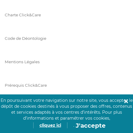
Charte Click&Care
Code de Déontologie
Mentions Légales
Prérequis Click&Care
En poursuivant votre navigation sur notre site, vous acceptez le
✕
dépôt de cookies destinés à vous proposer des offres, contenus
Protection des Données
et services adaptés à vos centres d’intérêts.
Pour plus
d’informations et paramétrer vos cookies,
J'accepte
cliquez ici
.
Vie Privée