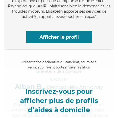
d'expérience et possède un diplôme d'Aide Médico-
Psychologique (AMP). Maitrisant bien la démence et les
troubles moteurs, Elisabeth apporte ses services de
activités, rappels, lever/coucher et repas*
Afficher le profil
Présentation déclarative du candidat, soumise à
vérification avant toute mise en relation
SPORTIF
Alban B.,
Vernosc-lès-Annonay
Inscrivez-vous pour
à 5km de chez Vous
afficher plus de profils
Rigoureux
, efficace et attentionné, Alban a 10 ans
d’aides à domicile
d'expérience et possède un diplôme d'Aide Médico-
Psychologique (AMP). Maitrisant bien les troubles de