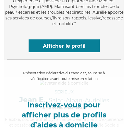
d'expérience et possède un diplôme d'Aide Médico-
Psychologique (AMP). Maitrisant bien les troubles de la
peau / escarres et les troubles respiratoires, Aurélie apporte
ses services de courses/livraison, rappels, lessive/repassage
et mobilité*
Afficher le profil
Présentation déclarative du candidat, soumise à
vérification avant toute mise en relation
SÉRIEUX
Jean E.,
Saint-Alban-Auriolles
Inscrivez-vous pour
à 5km de chez Vous
afficher plus de profils
Flexible
, coopératif et dynamique, Jean a 5 ans d'expérience
d’aides à domicile
et possède un diplôme d'État d'Auxiliaire de Vie Sociale