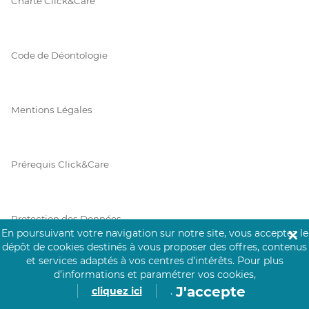
Charte Click&Care
Code de Déontologie
Mentions Légales
Prérequis Click&Care
Protection des Données
En poursuivant votre navigation sur notre site, vous acceptez le
✕
dépôt de cookies destinés à vous proposer des offres, contenus
et services adaptés à vos centres d’intérêts.
Pour plus
Vie Privée
d’informations et paramétrer vos cookies,
J'accepte
cliquez ici
.