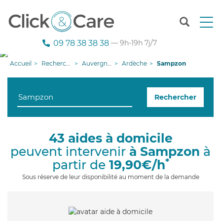
T
o
g
09 78 38 38 38
— 9h-19h 7j/7
g
l
Accueil
Recherche aide à domicile
Auvergne-Rhône-Alpes
Ardèche
Sampzon
e
n
a
Rechercher
v
i
g
a
43 aides à domicile
t
peuvent intervenir
à Sampzon
à
i
o
*
partir de
19,90€/h
n
Sous réserve de leur disponibilité au moment de la demande