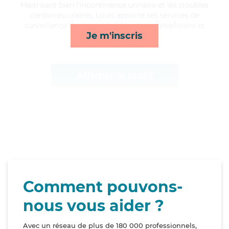
Maitrisant bien l'incontinence urinaire et les troubles
cardiovasculaires, Louis apporte ses services de
surveillance de nuit, activités, compagnie/loisirs et
Je m'inscris
lever/coucher*
Afficher le profil
Comment pouvons-
nous vous aider ?
Avec un réseau de plus de 180 000 professionnels,