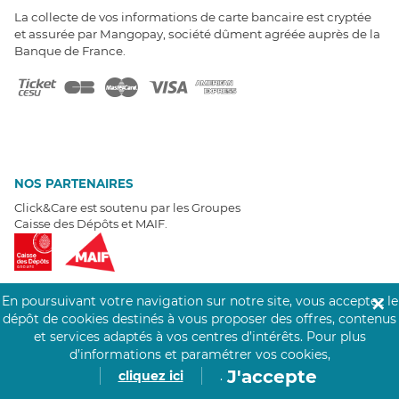
La collecte de vos informations de carte bancaire est cryptée
et assurée par Mangopay, société dûment agréée auprès de la
Banque de France.
NOS PARTENAIRES
Click&Care est soutenu par les Groupes
Caisse des Dépôts et MAIF.
En poursuivant votre navigation sur notre site, vous acceptez le
✕
dépôt de cookies destinés à vous proposer des offres, contenus
EXPERTS À VOTRE ÉCOUTE
et services adaptés à vos centres d’intérêts.
Pour plus
d’informations et paramétrer vos cookies,
Un besoin de recrutement ? Click&Care vous accompagne par
téléphone 7/7
.
J'accepte
cliquez ici
.
Être rappelé aujourd'hui