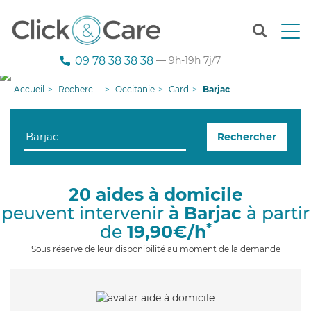
T
o
g
09 78 38 38 38
— 9h-19h 7j/7
g
l
Accueil
Recherche aide à domicile
Occitanie
Gard
Barjac
e
n
a
Rechercher
v
i
g
a
20 aides à domicile
t
peuvent intervenir
à Barjac
à partir
i
o
*
de
19,90€/h
n
Sous réserve de leur disponibilité au moment de la demande