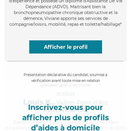
d'expérience et possède un diplôme d'Assistante De Vie
Dépendance (ADVD). Maitrisant bien la
bronchopneumopathie chronique obstructive et la
démence, Viviane apporte ses services de
compagnie/loisirs, mobilité, repas et toilette/habillage*
Afficher le profil
Présentation déclarative du candidat, soumise à
vérification avant toute mise en relation
JOYEUX
Louis K.,
Vallon-Pont-d'Arc
Inscrivez-vous pour
à 5km de chez Vous
afficher plus de profils
Bienveillant
, énergique et polyvalent, Louis a 10 ans
d’aides à domicile
d'expérience et possède un diplôme d'Etat d'infirmier (DEI).