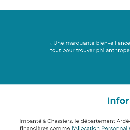
« Une marquante bienveillance
tout pour trouver philanthrope
Info
Impanté à Chassiers, le département Ardè
financières comme
l'Allocation Personna