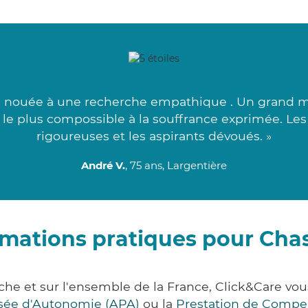
 nouée à une recherche empathique . Un grand me
 le plus compossible à la souffrance exprimée. Les
rigoureuses et les aspirants dévoués. »
André V.
, 75 ans, Largentière
rmations pratiques pour Chas
che et sur l'ensemble de la France, Click&Care 
lisée d'Autonomie (APA)
ou la
Prestation de Compe