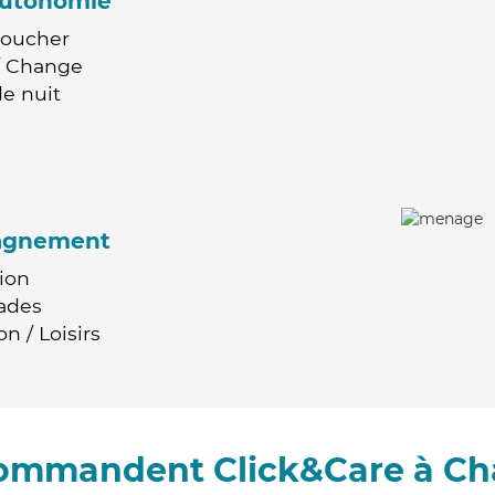
'autonomie
Coucher
 / Change
e nuit
agnement
ion
ades
n / Loisirs
commandent Click&Care à Ch