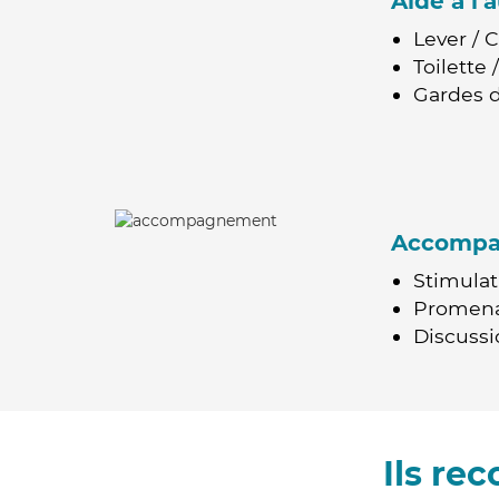
Aide à l
Lever / 
Toilette
Gardes d
Accomp
Stimulat
Promen
Discussio
Ils re