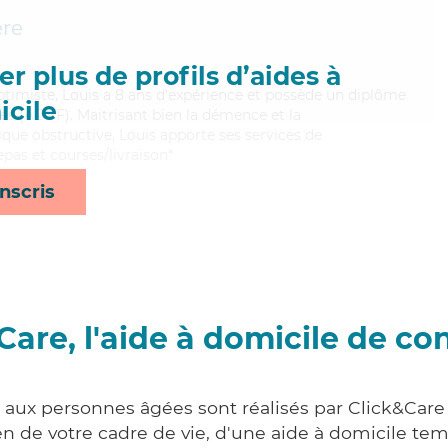
ère
r plus de profils d’aides à
optimiste, Louis a 8 ans d'expérience et possède un diplôme
cile
les (ADVF). Maitrisant bien la démence et la
e obstructive, Louis apporte ses services de
epas et courses/livraison*
nscris
Care, l'aide à domicile de co
s aux personnes âgées sont réalisés par Click&Care 
 de votre cadre de vie, d'une aide à domicile tem