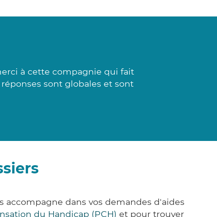
rci à cette compagnie qui fait
 réponses sont globales et sont
siers
vous accompagne dans vos demandes d'aides
nsation du Handicap (PCH)
et pour trouver