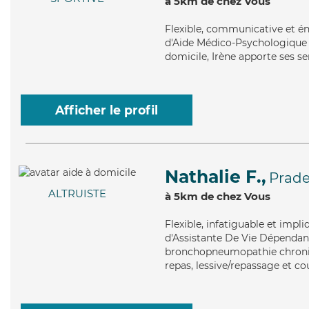
à 5km de chez Vous
Flexible
, communicative et én
d'Aide Médico-Psychologique (
domicile, Irène apporte ses ser
Afficher le profil
Nathalie F.,
Prad
ALTRUISTE
à 5km de chez Vous
Flexible
, infatiguable et impl
d'Assistante De Vie Dépendanc
bronchopneumopathie chroniqu
repas, lessive/repassage et co