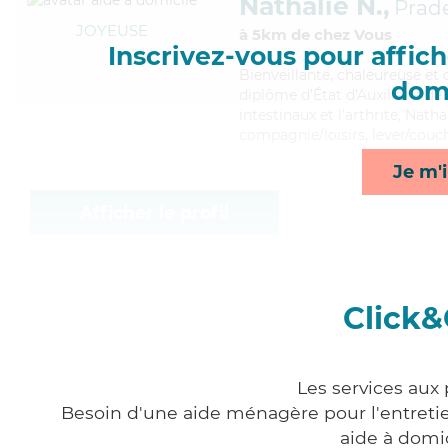
Nathalie N.,
Prad
JOYEUSE
à 5km de chez Vous
Inscrivez-vous pour affiche
Bienveillante
, chaleureuse et
domi
diplôme d'État d'Auxiliaire de
intestinaux et l'arthrite, Nath
compagnie/loisirs, lever/cou
Je m'i
Afficher le profil
Click&
Les services aux
Besoin d'une aide ménagère pour l'entretien
aide à domi