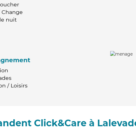
Coucher
 / Change
e nuit
agnement
ion
ades
n / Loisirs
andent Click&Care à Lalevad