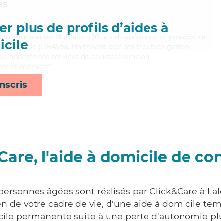
es
r plus de profils d’aides à
 communicative, Nathalie a 10 ans d'expérience et possède un
cile
 Vie Sociale (DEAVS). Maitrisant bien les troubles gastro-
alie apporte ses services de courses/livraison,
cher et ménage*
nscris
Care, l'aide à domicile de co
 personnes âgées sont réalisés par Click&Care à La
 de votre cadre de vie, d'une aide à domicile tem
cile permanente suite à une perte d'autonomie pl