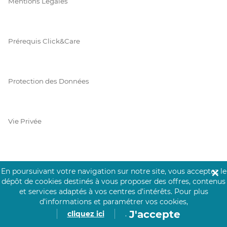
Mentions Légales
Prérequis Click&Care
Protection des Données
Vie Privée
PAIEMENT SÉCURISÉ
En poursuivant votre navigation sur notre site, vous acceptez le
✕
dépôt de cookies destinés à vous proposer des offres, contenus
La collecte de vos informations de carte bancaire est cryptée
et services adaptés à vos centres d’intérêts.
Pour plus
et assurée par Mangopay, société dûment agréée auprès de la
d’informations et paramétrer vos cookies,
Banque de France.
J'accepte
cliquez ici
.