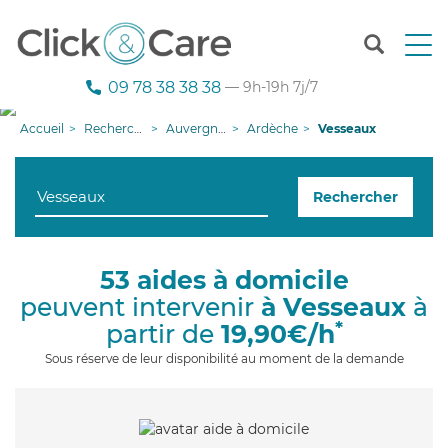
T
o
g
09 78 38 38 38
— 9h-19h 7j/7
g
l
Accueil
Recherche aide à domicile
Auvergne-Rhône-Alpes
Ardèche
Vesseaux
e
n
a
Rechercher
v
i
g
a
53 aides à domicile
t
peuvent intervenir
à Vesseaux
à
i
o
*
partir de
19,90€/h
n
Sous réserve de leur disponibilité au moment de la demande