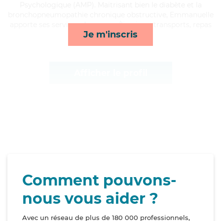
Psychologique (AMP). Maitrisant bien le diabète et la
bronchopneumopathie chronique obstructive, Emmanuelle
apporte ses services de courses/livraison, transports, repas
Je m'inscris
et toilette/habillage*
Afficher le profil
Comment pouvons-
nous vous aider ?
Avec un réseau de plus de 180 000 professionnels,