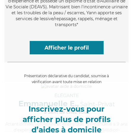
d'expérience et possède un diplôme d'État d'Auxiliaire de
Vie Sociale (DEAVS). Maitrisant bien l'incontinence urinaire
et les troubles de la peau / escarres, Yann apporte ses
services de lessive/repassage, rappels, ménage et
transports*
Afficher le profil
Présentation déclarative du candidat, soumise à
vérification avant toute mise en relation
ÉLÉGANTE
Emmanuelle E.,
Saint-Privat
Inscrivez-vous pour
à 5km de chez Vous
afficher plus de profils
Attentionnée
, volontaire et énergique, Emmanuelle a 9 ans
d’aides à domicile
d'expérience et possède un diplôme d'Aide Médico-