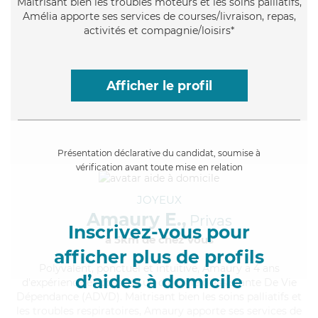
Maitrisant bien les troubles moteurs et les soins palliatifs,
Amélia apporte ses services de courses/livraison, repas,
activités et compagnie/loisirs*
Afficher le profil
Présentation déclarative du candidat, soumise à
vérification avant toute mise en relation
JOYEUX
Amaury E.,
Privas
Inscrivez-vous pour
à 5km de chez Vous
afficher plus de profils
Polyvalent
, ponctuel et intuitive, Amaury a 4 ans
d’aides à domicile
d'expérience et possède un diplôme d'Assistante De Vie
Dépendance (ADVD). Maitrisant bien les soins palliatifs et
les troubles respiratoires, Amaury apporte ses services de