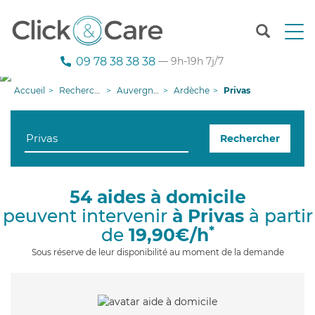
T
o
g
09 78 38 38 38
— 9h-19h 7j/7
g
l
Accueil
Recherche aide à domicile
Auvergne-Rhône-Alpes
Ardèche
Privas
e
n
a
Rechercher
v
i
g
a
54 aides à domicile
t
peuvent intervenir
à Privas
à partir
i
o
*
de
19,90€/h
n
Sous réserve de leur disponibilité au moment de la demande