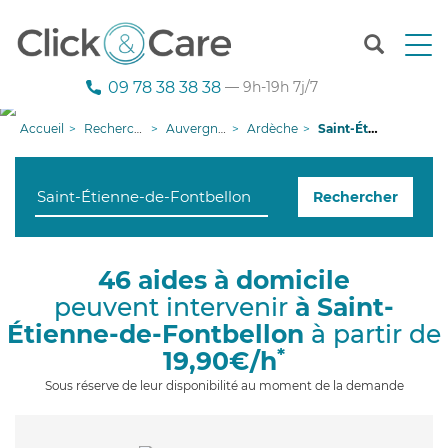
T
o
g
09 78 38 38 38
— 9h-19h 7j/7
g
l
Accueil
Recherche aide à domicile
Auvergne-Rhône-Alpes
Ardèche
Saint-Étienne-de-Fontbellon
e
n
a
Rechercher
v
i
g
a
46 aides à domicile
t
peuvent intervenir
à Saint-
i
o
Étienne-de-Fontbellon
à partir de
n
*
19,90€/h
Sous réserve de leur disponibilité au moment de la demande