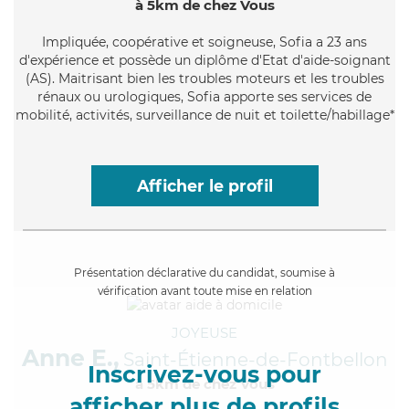
à 5km de chez Vous
Impliquée
, coopérative et soigneuse, Sofia a 23 ans
d'expérience et possède un diplôme d'Etat d'aide-soignant
(AS). Maitrisant bien les troubles moteurs et les troubles
rénaux ou urologiques, Sofia apporte ses services de
mobilité, activités, surveillance de nuit et toilette/habillage*
Afficher le profil
Présentation déclarative du candidat, soumise à
vérification avant toute mise en relation
JOYEUSE
Anne E.,
Saint-Étienne-de-Fontbellon
Inscrivez-vous pour
à 5km de chez Vous
afficher plus de profils