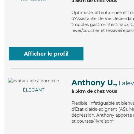
à 5km de chez Vous
Optimiste
, attentionnée et f
d'Assistante De Vie Dépendanc
troubles gastro-intestinaux, Ca
lever/coucher et lessive/repas
Afficher le profil
Anthony U.,
Lale
ÉLÉGANT
à 5km de chez Vous
Flexible
, infatiguable et bien
d'Etat d'aide-soignant (AS). M
dépression, Anthony apporte se
et courses/livraison*