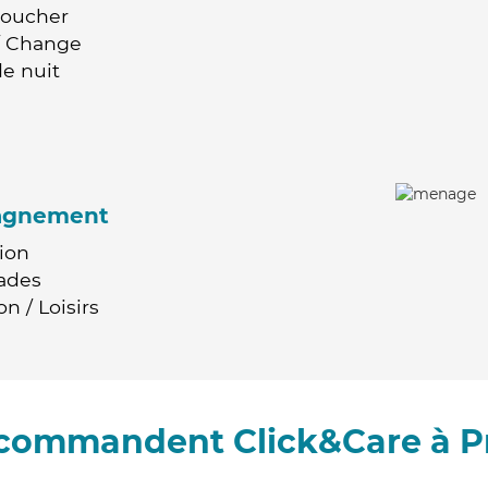
Coucher
 / Change
e nuit
agnement
ion
ades
n / Loisirs
recommandent Click&Care à P