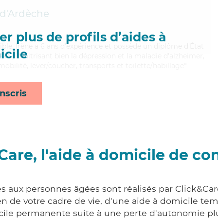
-d'Ardèche
r plus de profils d’aides à
exible, Irène a 6 ans d'expérience et possède un diplôme d'État
cile
EAVS). Maitrisant bien la dépression et la maladie d'alzheimer,
obilité, lever/coucher, transports et toilette/habillage*
nscris
Care, l'aide à domicile de co
es aux personnes âgées sont réalisés par Click&Car
 de votre cadre de vie, d'une aide à domicile tem
cile permanente suite à une perte d'autonomie pl