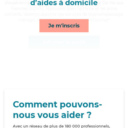
d’aides à domicile
d'expérience et possède un diplôme d'Assistante De Vie aux
Familles (ADVF). Maitrisant bien l'arthrite et les soins
palliatifs, Valentin apporte ses services de lessive/repassage,
ménage, surveillance de nuit et lever/coucher*
Je m'inscris
Afficher le profil
Comment pouvons-
nous vous aider ?
Avec un réseau de plus de 180 000 professionnels,