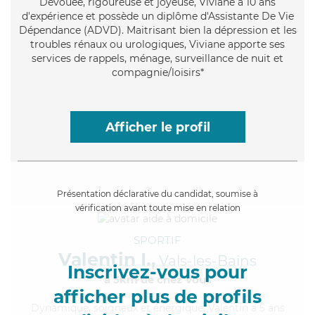
Dévouée
, rigoureuse et joyeuse, Viviane a 10 ans
d'expérience et possède un diplôme d'Assistante De Vie
Dépendance (ADVD). Maitrisant bien la dépression et les
troubles rénaux ou urologiques, Viviane apporte ses
services de rappels, ménage, surveillance de nuit et
compagnie/loisirs*
Afficher le profil
Présentation déclarative du candidat, soumise à
vérification avant toute mise en relation
SPORTIF
Valentin I.,
Vals-les-Bains
Inscrivez-vous pour
à 5km de chez Vous
afficher plus de profils
Dynamique
, soigneux et énergique, Valentin a 5 ans