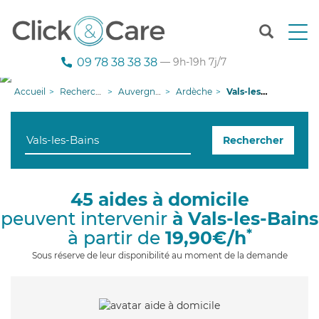
T
o
g
09 78 38 38 38
— 9h-19h 7j/7
g
l
Accueil
Recherche aide à domicile
Auvergne-Rhône-Alpes
Ardèche
Vals-les-Bains
e
n
a
Rechercher
v
i
g
a
45 aides à domicile
t
peuvent intervenir
à Vals-les-Bains
i
o
*
à partir de
19,90€/h
n
Sous réserve de leur disponibilité au moment de la demande