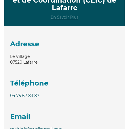
et de Coordination (CLIC) de
Lafarre
En Savoir Plus
Adresse
Le Village
07520
Lafarre
Téléphone
04 75 67 83 87
Email
mairie.lafarre@gmail.com