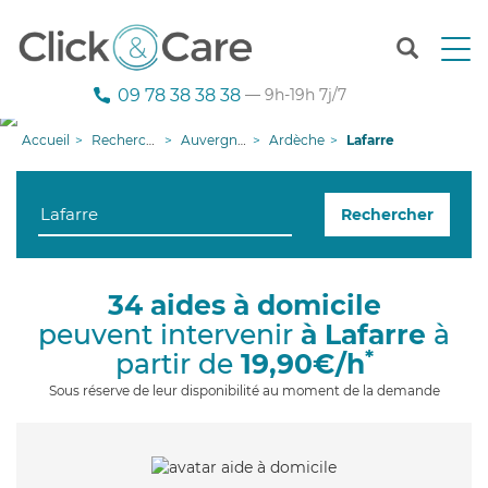
T
o
g
09 78 38 38 38
— 9h-19h 7j/7
g
l
Accueil
Recherche aide à domicile
Auvergne-Rhône-Alpes
Ardèche
Lafarre
e
n
a
Rechercher
v
i
g
a
34 aides à domicile
t
peuvent intervenir
à Lafarre
à
i
o
*
partir de
19,90€/h
n
Sous réserve de leur disponibilité au moment de la demande