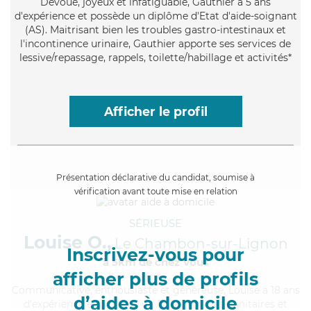
Dévoué
, joyeux et infatiguable, Gauthier a 5 ans
d'expérience et possède un diplôme d'Etat d'aide-soignant
(AS). Maitrisant bien les troubles gastro-intestinaux et
l'incontinence urinaire, Gauthier apporte ses services de
lessive/repassage, rappels, toilette/habillage et activités*
Afficher le profil
Présentation déclarative du candidat, soumise à
vérification avant toute mise en relation
SÉRIEUSE
Louise O.,
Le Chambon-sur-Lignon
Inscrivez-vous pour
à 5km de chez Vous
afficher plus de profils
Communicative
, enthousiaste et généreuse, Louise a 18 ans
d’aides à domicile
d'expérience et possède un BEP Carrières Sanitaires et