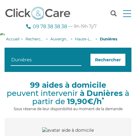
T
o
g
09 78 38 38 38
— 9h-19h 7j/7
g
l
Accueil
Recherche aide à domicile
Auvergne-Rhône-Alpes
Haute-Loire
Dunières
e
n
a
Rechercher
v
i
g
a
99 aides à domicile
t
peuvent intervenir
à Dunières
à
i
o
*
partir de
19,90€/h
n
Sous réserve de leur disponibilité au moment de la demande