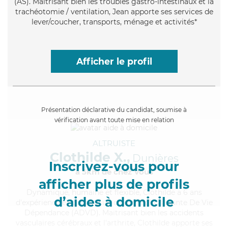
(AS). Maitrisant bien les troubles gastro-intestinaux et la
trachéotomie / ventilation, Jean apporte ses services de
lever/coucher, transports, ménage et activités*
Afficher le profil
Présentation déclarative du candidat, soumise à
vérification avant toute mise en relation
ALTRUISTE
Clothilde X.,
Dunières
Inscrivez-vous pour
à 5km de chez Vous
afficher plus de profils
Dynamique
, humaine et flexible, Clothilde a 6 ans
d’aides à domicile
d'expérience et possède un diplôme d'Assistante De Vie
Dépendance (ADVD). Maitrisant bien les accidents
vasculaires cérébraux et l'arthrite, Clothilde apporte ses