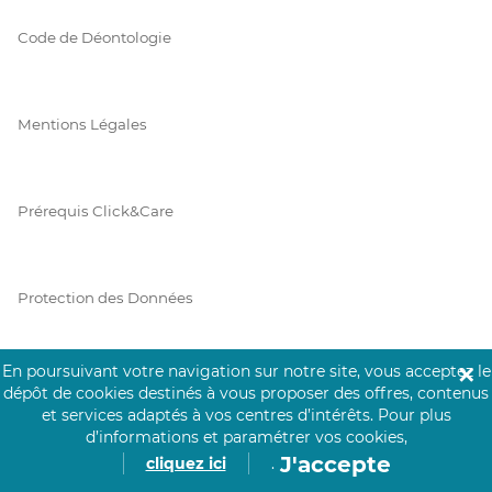
Code de Déontologie
Mentions Légales
Prérequis Click&Care
Protection des Données
En poursuivant votre navigation sur notre site, vous acceptez le
✕
Vie Privée
dépôt de cookies destinés à vous proposer des offres, contenus
et services adaptés à vos centres d’intérêts.
Pour plus
d’informations et paramétrer vos cookies,
J'accepte
cliquez ici
.
PAIEMENT SÉCURISÉ