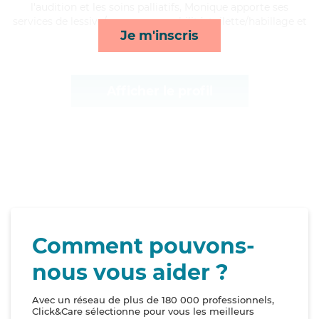
l'audition et les soins palliatifs, Monique apporte ses
services de lessive/repassage, mobilité, toilette/habillage et
Je m'inscris
compagnie/loisirs*
Afficher le profil
Comment pouvons-
nous vous aider ?
Avec un réseau de plus de 180 000 professionnels,
Click&Care sélectionne pour vous les meilleurs