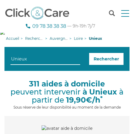
T
o
g
09 78 38 38 38
— 9h-19h 7j/7
g
l
Accueil
Recherche aide à domicile
Auvergne-Rhône-Alpes
Loire
Unieux
e
n
a
Rechercher
v
i
g
a
311 aides à domicile
t
peuvent intervenir
à Unieux
à
i
o
*
partir de
19,90€/h
n
Sous réserve de leur disponibilité au moment de la demande