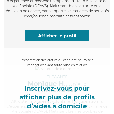
d'expérience et possède un diplôme d'État d'Auxiliaire de
Vie Sociale (DEAVS). Maitrisant bien l'arthrite et la
rémission de cancer, Yann apporte ses services de activités,
lever/coucher, mobilité et transports*
Afficher le profil
Présentation déclarative du candidat, soumise à
vérification avant toute mise en relation
ÉLÉGANTE
Monique H.,
Unieux
Inscrivez-vous pour
à 5km de chez Vous
afficher plus de profils
Altruiste
, impliquée et volontaire, Monique a 20 ans
d’aides à domicile
d'expérience et possède un diplôme d'État d'Auxiliaire de
Vie Sociale (DEAVS). Maitrisant bien les troubles de