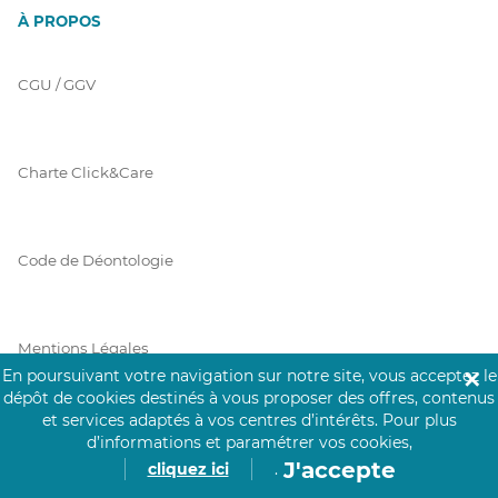
À PROPOS
CGU / GGV
Charte Click&Care
Code de Déontologie
Mentions Légales
En poursuivant votre navigation sur notre site, vous acceptez le
✕
dépôt de cookies destinés à vous proposer des offres, contenus
et services adaptés à vos centres d’intérêts.
Pour plus
Prérequis Click&Care
d’informations et paramétrer vos cookies,
J'accepte
cliquez ici
.