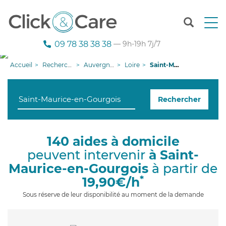
T
o
g
09 78 38 38 38
— 9h-19h 7j/7
g
l
Accueil
Recherche aide à domicile
Auvergne-Rhône-Alpes
Loire
Saint-Maurice-en-Gourgois
e
n
a
Rechercher
v
i
g
a
140 aides à domicile
t
peuvent intervenir
à Saint-
i
o
Maurice-en-Gourgois
à partir de
n
*
19,90€/h
Sous réserve de leur disponibilité au moment de la demande