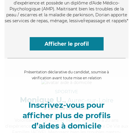
d'expérience et possède un diplôme d'Aide Médico-
Psychologique (AMP). Maitrisant bien les troubles de la
peau / escarres et la maladie de parkinson, Dorian apporte
ses services de repas, ménage, lessive/repassage et rappels*
Afficher le profil
Présentation déclarative du candidat, soumise à
vérification avant toute mise en relation
SPORTIVE
Monique U.,
Aurec-sur-Loire
Inscrivez-vous pour
à 5km de chez Vous
afficher plus de profils
Volontaire
, soigneuse et flexible, Monique a 20 ans
d’aides à domicile
d'expérience et possède un diplôme d'Assistante De Vie aux
Familles (ADVF). Maitrisant bien les troubles gastro-