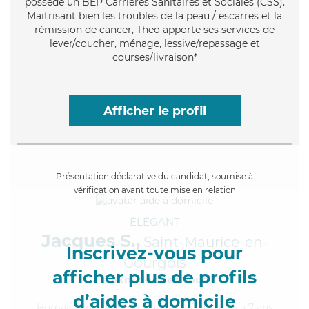
possède un BEP Carrières Sanitaires et Sociales (CSS).
Maitrisant bien les troubles de la peau / escarres et la
rémission de cancer, Theo apporte ses services de
lever/coucher, ménage, lessive/repassage et
courses/livraison*
Afficher le profil
Présentation déclarative du candidat, soumise à
vérification avant toute mise en relation
ÉLÉGANT
Jacques S.,
Saint-Maurice-en-
Inscrivez-vous pour
Gourgois
afficher plus de profils
à 5km de chez Vous
d’aides à domicile
Humain
, énergique et coopératif, Jacques a 7 ans