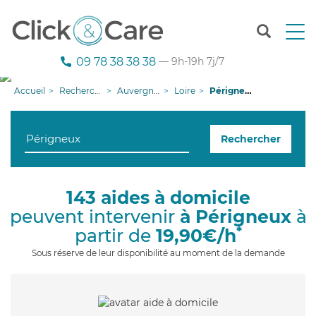
T
o
g
09 78 38 38 38
— 9h-19h 7j/7
g
l
Accueil
Recherche aide à domicile
Auvergne-Rhône-Alpes
Loire
Périgneux
e
n
a
Rechercher
v
i
g
a
143 aides à domicile
t
peuvent intervenir
à Périgneux
à
i
o
*
partir de
19,90€/h
n
Sous réserve de leur disponibilité au moment de la demande