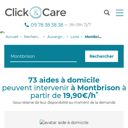
T
o
g
09 78 38 38 38
— 9h-19h 7j/7
g
l
Accueil
Recherche aide à domicile
Auvergne-Rhône-Alpes
Loire
Montbrison
e
n
a
Rechercher
v
i
g
a
73 aides à domicile
t
peuvent intervenir
à Montbrison
à
i
o
*
partir de
19,90€/h
n
Sous réserve de leur disponibilité au moment de la demande