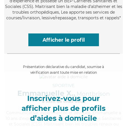
d'expérience et possède un BEP Carrières Sanitaires et
Sociales (CSS). Maitrisant bien la maladie d'alzheimer et les
troubles orthopédiques, Lea apporte ses services de
courses/livraison, lessive/repassage, transports et rappels*
Afficher le profil
Présentation déclarative du candidat, soumise à
vérification avant toute mise en relation
SPORTIVE
Emmanuelle X.,
Montbrison
Inscrivez-vous pour
à 5km de chez Vous
afficher plus de profils
Communicative
, expérimentée et dévouée, Emmanuelle a
d’aides à domicile
10 ans d'expérience et possède un BEP Carrières Sanitaires
et Sociales (CSS). Maitrisant bien les troubles rénaux ou