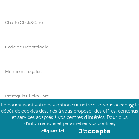
Charte Click&Care
Code de Déontologie
Mentions Légales
Prérequis Click&Care
En poursuivant votre navigation sur notre site, vous acceptez le
✕
dépôt de cookies destinés à vous proposer des offres, contenus
et services adaptés à vos centres d’intérêts.
Pour plus
Protection des Données
d’informations et paramétrer vos cookies,
J'accepte
cliquez ici
.