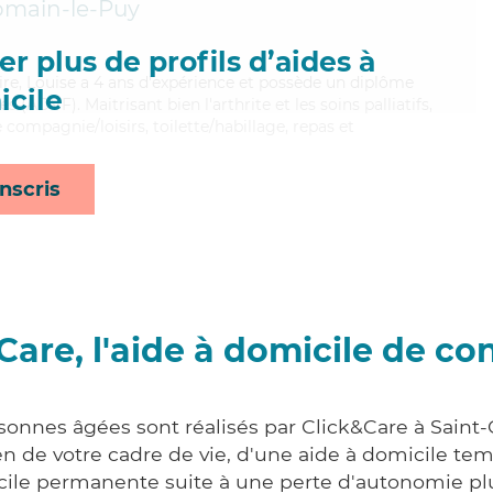
omain-le-Puy
r plus de profils d’aides à
aire, Louise a 4 ans d'expérience et possède un diplôme
cile
s (ADVF). Maitrisant bien l'arthrite et les soins palliatifs,
 compagnie/loisirs, toilette/habillage, repas et
nscris
Care, l'aide à domicile de co
sonnes âgées sont réalisés par Click&Care à Saint
 de votre cadre de vie, d'une aide à domicile tem
cile permanente suite à une perte d'autonomie pl