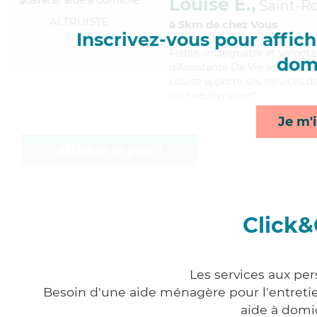
Louise E.,
Saint-R
ALTRUISTE
à 5km de chez Vous
Inscrivez-vous pour affiche
Fiable
, infatiguable et volont
domi
d'Assistante De Vie aux Famille
Louise apporte ses services de
courses/livraison*
Je m'i
Afficher le profil
Click&
Les services aux per
Besoin d'une aide ménagère pour l'entretien
aide à domi