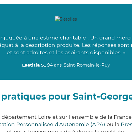
onjuguée à une estime charitable . Un grand merci 
déquat à la description produite. Les réponses sont 
et sont adroites et les aspirants disponibles. »
Laetitia S.
, 94 ans, Saint-Romain-le-Puy
 pratiques pour Saint-George
e département Loire et sur l'ensemble de la Fran
ocation Personnalisée d'Autonomie (APA)
ou la
Pre
et pour trouver une aide à domicile qualifiée.