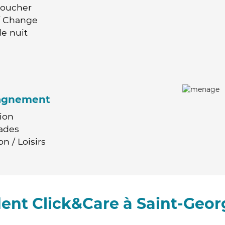
Coucher
 / Change
e nuit
agnement
ion
ades
n / Loisirs
nt Click&Care à Saint-Geor