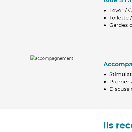
Aide à l
Lever / 
Toilette
Gardes d
Accomp
Stimulat
Promen
Discussio
Ils r