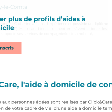
y-le-Comtal
r plus de profils d’aides à
ntionnée, Catherine a 4 ans d'expérience et possède un diplôme
cile
es (ADVF). Maitrisant bien la trachéotomie / ventilation et les
ne apporte ses services de compagnie/loisirs, mobilité,
nscris
Care, l'aide à domicile de co
s aux personnes âgées sont réalisés par Click&Care
 de votre cadre de vie, d'une aide à domicile tem