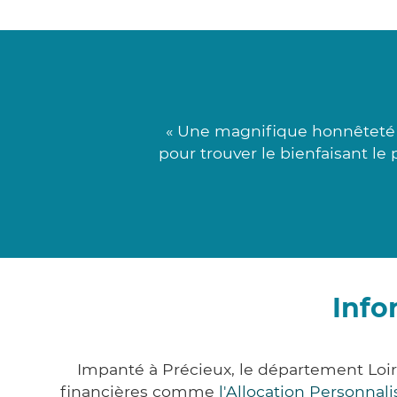
« Une magnifique honnêteté j
pour trouver le bienfaisant le
Info
Impanté à Précieux, le département Loi
financières comme
l'Allocation Personna