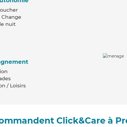
'autonomie
Coucher
 / Change
e nuit
agnement
ion
ades
n / Loisirs
ecommandent Click&Care à Pr