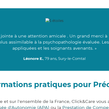
ointe à une attention amicale . Un grand merci à D
 plus assimilable à la psychopathologie évaluée. Le
appliquées et les soignants avenants. »
Léonore E.
, 79 ans, Sury-le-Comtal
rmations pratiques pour Pré
re et sur l'ensemble de la France, Click&Care vo
lisée d'Autonomie (APA)
ou la
Prestation de Compe