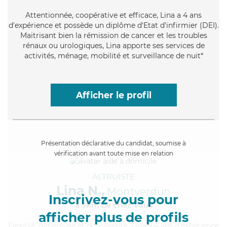
Attentionnée
, coopérative et efficace, Lina a 4 ans
d'expérience et possède un diplôme d'Etat d'infirmier (DEI).
Maitrisant bien la rémission de cancer et les troubles
rénaux ou urologiques, Lina apporte ses services de
activités, ménage, mobilité et surveillance de nuit*
Afficher le profil
Présentation déclarative du candidat, soumise à
vérification avant toute mise en relation
ALTRUISTE
Lina N.,
Montverdun
Inscrivez-vous pour
à 5km de chez Vous
afficher plus de profils
Flexible
, généreuse et polyvalente, Lina a 4 ans d'expérience