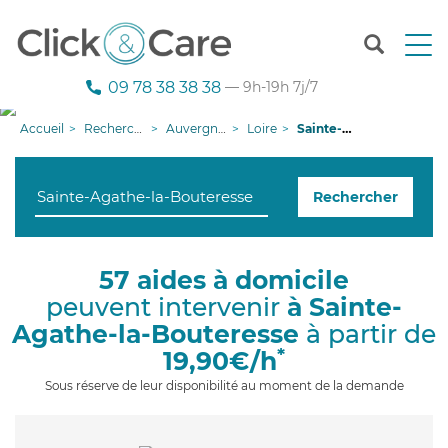
T
o
g
09 78 38 38 38
— 9h-19h 7j/7
g
l
Accueil
Recherche aide à domicile
Auvergne-Rhône-Alpes
Loire
Sainte-Agathe-la-Bouteresse
e
n
a
Rechercher
v
i
g
a
57 aides à domicile
t
peuvent intervenir
à Sainte-
i
o
Agathe-la-Bouteresse
à partir de
n
*
19,90€/h
Sous réserve de leur disponibilité au moment de la demande