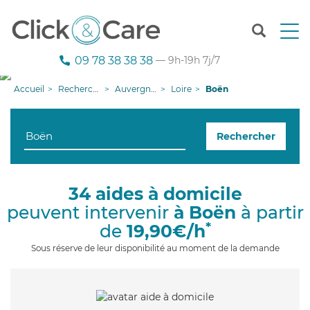
T
o
g
09 78 38 38 38
— 9h-19h 7j/7
g
l
Accueil
Recherche aide à domicile
Auvergne-Rhône-Alpes
Loire
Boën
e
n
a
Rechercher
v
i
g
a
34 aides à domicile
t
peuvent intervenir
à Boën
à partir
i
o
*
de
19,90€/h
n
Sous réserve de leur disponibilité au moment de la demande