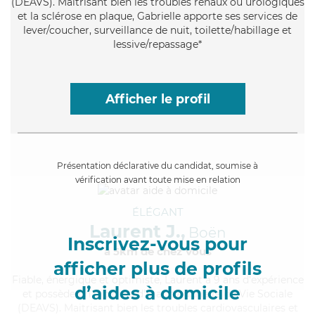
(DEAVS). Maitrisant bien les troubles rénaux ou urologiques
et la sclérose en plaque, Gabrielle apporte ses services de
lever/coucher, surveillance de nuit, toilette/habillage et
lessive/repassage*
Afficher le profil
Présentation déclarative du candidat, soumise à
vérification avant toute mise en relation
ÉLÉGANT
Laurent J.,
Boën
Inscrivez-vous pour
à 5km de chez Vous
afficher plus de profils
Fiable
, énergique et optimiste, Laurent a 9 ans d'expérience
d’aides à domicile
et possède un diplôme d'État d'Auxiliaire de Vie Sociale
(DEAVS). Maitrisant bien les troubles cardiovasculaires et