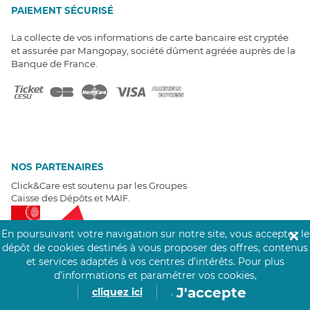
PAIEMENT SÉCURISÉ
La collecte de vos informations de carte bancaire est cryptée
et assurée par Mangopay, société dûment agréée auprès de la
Banque de France.
NOS PARTENAIRES
Click&Care est soutenu par les Groupes
Caisse des Dépôts et MAIF.
En poursuivant votre navigation sur notre site, vous acceptez le
✕
dépôt de cookies destinés à vous proposer des offres, contenus
et services adaptés à vos centres d’intérêts.
Pour plus
d’informations et paramétrer vos cookies,
EXPERTS À VOTRE ÉCOUTE
J'accepte
cliquez ici
.
Un besoin de recrutement ? Click&Care vous accompagne par