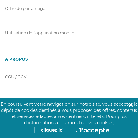
Offre de parrainage
Utilisation de l'application mobile
À PROPOS
CGU / GGV
Charte Click&Care
En poursuivant votre navigation sur notre site, vous acceptez le
✕
dépôt de cookies destinés à vous proposer des offres, contenus
et services adaptés à vos centres d’intérêts.
Pour plus
d’informations et paramétrer vos cookies,
Code de Déontologie
J'accepte
cliquez ici
.