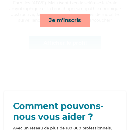
Familles (ADVF). Maitrisant bien la sclérose latérale
amyotrophique et la bronchopneumopathie chronique
obstructive, Jacques apporte ses services de mobilité,
Je m'inscris
surveillance de nuit, activités et lever/coucher*
Afficher le profil
Comment pouvons-
nous vous aider ?
Avec un réseau de plus de 180 000 professionnels,