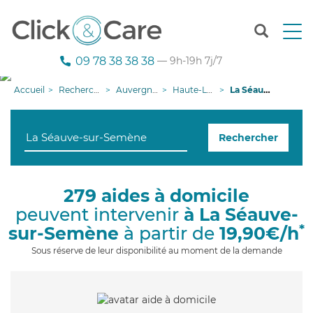
T
o
g
09 78 38 38 38
— 9h-19h 7j/7
g
l
Accueil
Recherche aide à domicile
Auvergne-Rhône-Alpes
Haute-Loire
La Séauve-sur-Semène
e
n
a
Rechercher
v
i
g
a
279 aides à domicile
t
peuvent intervenir
à La Séauve-
i
o
*
sur-Semène
à partir de
19,90€/h
n
Sous réserve de leur disponibilité au moment de la demande