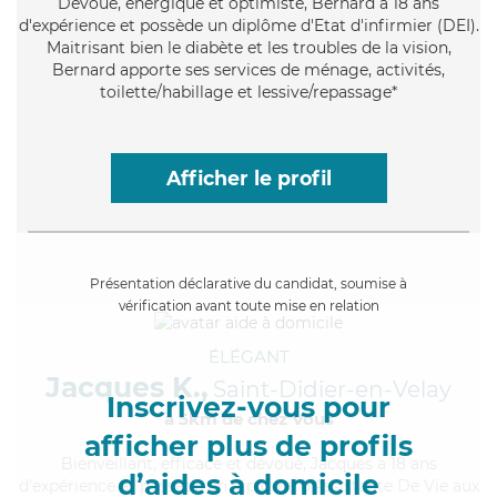
Dévoué
, énergique et optimiste, Bernard a 18 ans
d'expérience et possède un diplôme d'Etat d'infirmier (DEI).
Maitrisant bien le diabète et les troubles de la vision,
Bernard apporte ses services de ménage, activités,
toilette/habillage et lessive/repassage*
Afficher le profil
Présentation déclarative du candidat, soumise à
vérification avant toute mise en relation
ÉLÉGANT
Jacques K.,
Saint-Didier-en-Velay
Inscrivez-vous pour
à 5km de chez Vous
afficher plus de profils
Bienveillant
, efficace et dévoué, Jacques a 18 ans
d’aides à domicile
d'expérience et possède un diplôme d'Assistante De Vie aux