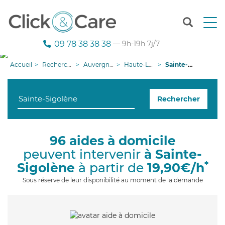
T
o
g
09 78 38 38 38
— 9h-19h 7j/7
g
l
Accueil
Recherche aide à domicile
Auvergne-Rhône-Alpes
Haute-Loire
Sainte-Sigolène
e
n
a
Rechercher
v
i
g
a
96 aides à domicile
t
peuvent intervenir
à Sainte-
i
o
*
Sigolène
à partir de
19,90€/h
n
Sous réserve de leur disponibilité au moment de la demande