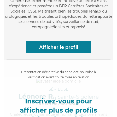
Généreuse
, expérimentée et intuitive, Juliette a 5 ans
d'expérience et possède un BEP Carrières Sanitaires et
Sociales (CSS). Maitrisant bien les troubles rénaux ou
urologiques et les troubles orthopédiques, Juliette apporte
ses services de activités, surveillance de nuit,
compagnie/loisirs et rappels*
Afficher le profil
Présentation déclarative du candidat, soumise à
vérification avant toute mise en relation
SÉRIEUSE
Léonore R.,
Sainte-Sigolène
Inscrivez-vous pour
à 5km de chez Vous
afficher plus de profils
Chaleureuse
, dynamique et humaine, Léonore a 4 ans