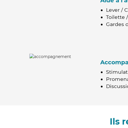
Aide à l
Lever / 
Toilette
Gardes d
Accomp
Stimulat
Promen
Discussio
Ils