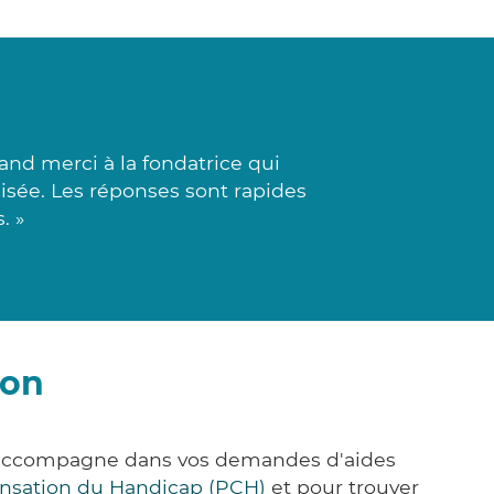
nd merci à la fondatrice qui
cisée. Les réponses sont rapides
. »
ion
s accompagne dans vos demandes d'aides
nsation du Handicap (PCH)
et pour trouver