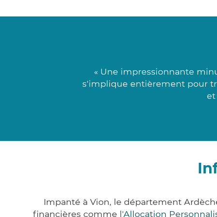
« Une impressionnante minut
s'implique entièrement pour tro
et
In
Impanté à Vion, le département Ardèch
financières comme
l'Allocation Personna