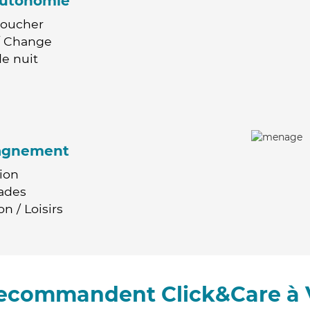
'autonomie
Coucher
 / Change
e nuit
agnement
ion
ades
n / Loisirs
 recommandent Click&Care à 