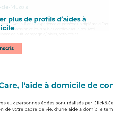
n-de-Muzols
r plus de profils d’aides à
usiaste, Axel a 11 ans d'expérience et possède un diplôme d'Etat
cile
ien la dépression et les troubles cardiovasculaires, Axel
lance de nuit, compagnie/loisirs, activités et
nscris
Care, l'aide à domicile de co
ces aux personnes âgées sont réalisés par Click&Ca
 de votre cadre de vie, d'une aide à domicile tem