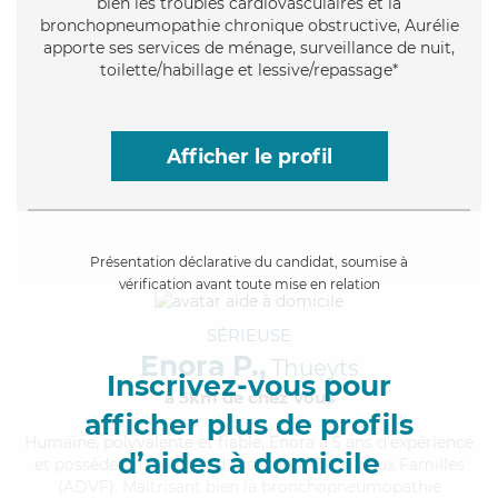
bien les troubles cardiovasculaires et la
bronchopneumopathie chronique obstructive, Aurélie
apporte ses services de ménage, surveillance de nuit,
toilette/habillage et lessive/repassage*
Afficher le profil
Présentation déclarative du candidat, soumise à
vérification avant toute mise en relation
SÉRIEUSE
Enora P.,
Thueyts
Inscrivez-vous pour
à 5km de chez Vous
afficher plus de profils
Humaine
, polyvalente et fiable, Enora a 5 ans d'expérience
d’aides à domicile
et possède un diplôme d'Assistante De Vie aux Familles
(ADVF). Maitrisant bien la bronchopneumopathie