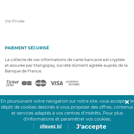
Vie Privée
PAIEMENT SÉCURISÉ
La collecte de vos informations de carte bancaire est cryptée
et assurée par Mangopay, société dûment agréée auprès de la
Banque de France.
En poursuivant votre navigation sur notre site, vous acceptez le
✕
dépôt de cookies destinés à vous proposer des offres, contenus
et services adaptés à vos centres d’intérêts.
Pour plus
NOS PARTENAIRES
d’informations et paramétrer vos cookies,
Click&Care est soutenu par les Groupes
J'accepte
cliquez ici
.
Caisse des Dépôts et MAIF.