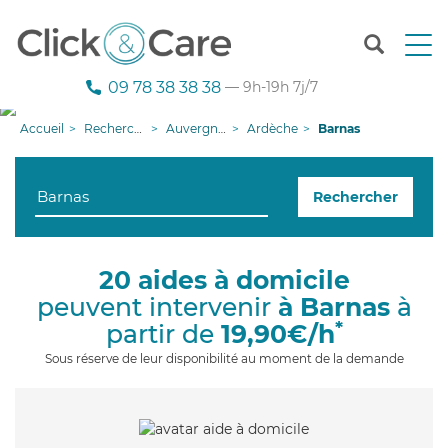
T
o
g
09 78 38 38 38
— 9h-19h 7j/7
g
l
Accueil
Recherche aide à domicile
Auvergne-Rhône-Alpes
Ardèche
Barnas
e
n
a
Rechercher
v
i
g
a
20 aides à domicile
t
peuvent intervenir
à Barnas
à
i
o
*
partir de
19,90€/h
n
Sous réserve de leur disponibilité au moment de la demande