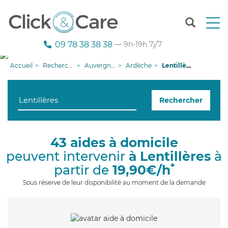
T
o
g
09 78 38 38 38
— 9h-19h 7j/7
g
l
Accueil
Recherche aide à domicile
Auvergne-Rhône-Alpes
Ardèche
Lentillères
e
n
a
Rechercher
v
i
g
a
43 aides à domicile
t
peuvent intervenir
à Lentillères
à
i
o
*
partir de
19,90€/h
n
Sous réserve de leur disponibilité au moment de la demande