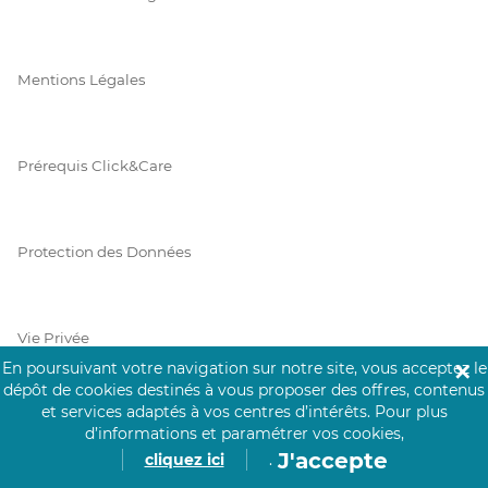
Mentions Légales
Prérequis Click&Care
Protection des Données
Vie Privée
En poursuivant votre navigation sur notre site, vous acceptez le
✕
dépôt de cookies destinés à vous proposer des offres, contenus
et services adaptés à vos centres d’intérêts.
Pour plus
d’informations et paramétrer vos cookies,
PAIEMENT SÉCURISÉ
J'accepte
cliquez ici
.
La collecte de vos informations de carte bancaire est cryptée