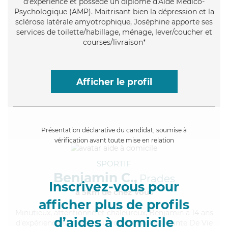
d'expérience et possède un diplôme d'Aide Médico-
Psychologique (AMP). Maitrisant bien la dépression et la
sclérose latérale amyotrophique, Joséphine apporte ses
services de toilette/habillage, ménage, lever/coucher et
courses/livraison*
Afficher le profil
Présentation déclarative du candidat, soumise à
vérification avant toute mise en relation
SPORTIF
Benjamin C.,
Prades
Inscrivez-vous pour
à 5km de chez Vous
afficher plus de profils
Minutieux
, attentionné et chaleureux, Benjamin a 14 ans
d’aides à domicile
d'expérience et possède un diplôme d'Assistante De Vie