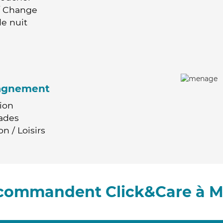
 / Change
e nuit
agnement
ion
ades
n / Loisirs
recommandent Click&Care à M