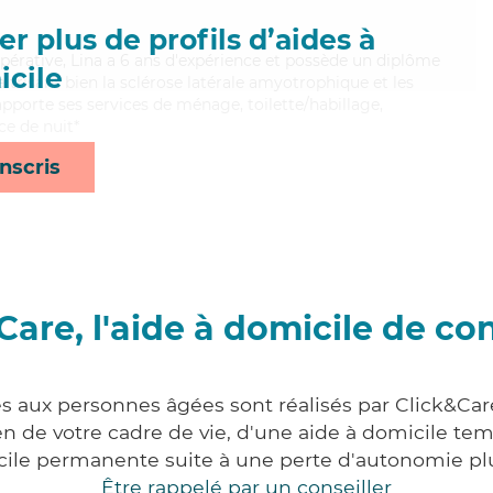
r plus de profils d’aides à
opérative, Lina a 6 ans d'expérience et possède un diplôme
cile
aitrisant bien la sclérose latérale amyotrophique et les
pporte ses services de ménage, toilette/habillage,
ce de nuit*
nscris
Care, l'aide à domicile de co
es aux personnes âgées sont réalisés par Click&Car
 de votre cadre de vie, d'une aide à domicile tem
cile permanente suite à une perte d'autonomie pl
Être rappelé par un conseiller