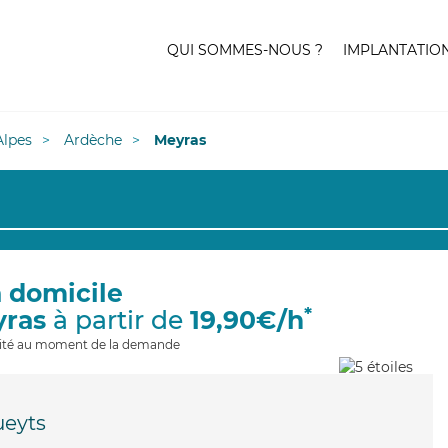
QUI SOMMES-NOUS ?
IMPLANTATIO
lpes
Ardèche
Meyras
à domicile
*
yras
à partir de
19,90€/h
ilité au moment de la demande
ueyts