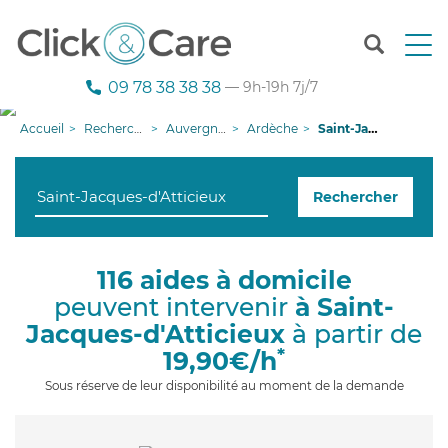
T
o
g
09 78 38 38 38
— 9h-19h 7j/7
g
l
Accueil
Recherche aide à domicile
Auvergne-Rhône-Alpes
Ardèche
Saint-Jacques-d'Atticieux
e
n
a
Rechercher
v
i
g
a
116 aides à domicile
t
peuvent intervenir
à Saint-
i
o
Jacques-d'Atticieux
à partir de
n
*
19,90€/h
Sous réserve de leur disponibilité au moment de la demande