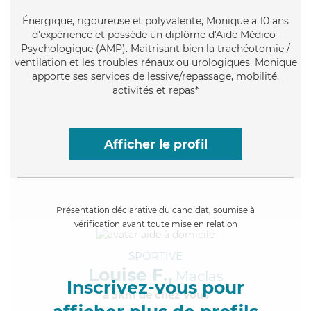
Énergique
, rigoureuse et polyvalente, Monique a 10 ans
d'expérience et possède un diplôme d'Aide Médico-
Psychologique (AMP). Maitrisant bien la trachéotomie /
ventilation et les troubles rénaux ou urologiques, Monique
apporte ses services de lessive/repassage, mobilité,
activités et repas*
Afficher le profil
Présentation déclarative du candidat, soumise à
vérification avant toute mise en relation
SPORTIVE
Louise F.,
Maclas
Inscrivez-vous pour
à 5km de chez Vous