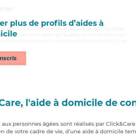
anay
r plus de profils d’aides à
, Yasmine a 5 ans d'expérience et possède un BEP Carrières
cile
aitrisant bien les troubles de l'audition et la trachéotomie /
es services de transports, surveillance de nuit, lever/coucher
nscris
Care, l'aide à domicile de co
s aux personnes âgées sont réalisés par Click&Care
 de votre cadre de vie, d'une aide à domicile tem