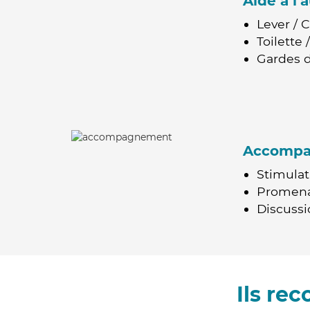
Aide à l
Lever / 
Toilette
Gardes d
Accomp
Stimulat
Promen
Discussio
Ils re