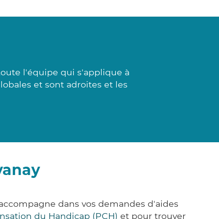
ute l'équipe qui s'applique à
lobales et sont adroites et les
vanay
us accompagne dans vos demandes d'aides
nsation du Handicap (PCH)
et pour trouver