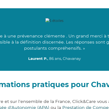
e à une prévenance clémente . Un grand merci à to
ssible à la définition discernée. Les réponses sont g
postulants compréhensifs. »
Laurent P.
, 86 ans, Chavanay
rmations pratiques pour Cha
re et sur l'ensemble de la France, Click&Care vo
lisée d'Autonomie (APA)
ou la
Prestation de Compe