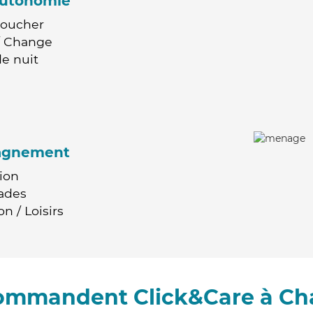
'autonomie
Coucher
 / Change
e nuit
agnement
ion
ades
n / Loisirs
commandent Click&Care à C