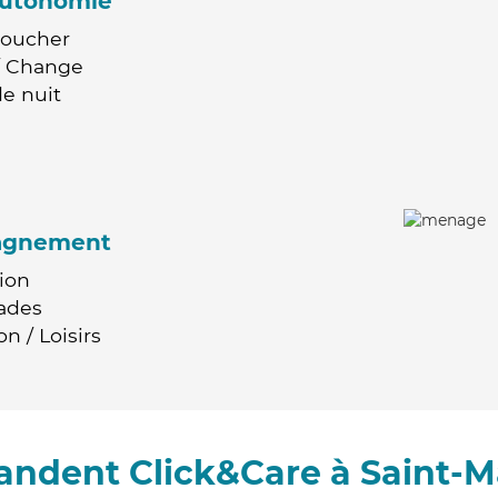
'autonomie
Coucher
 / Change
e nuit
agnement
ion
ades
n / Loisirs
ndent Click&Care à Saint-Ma