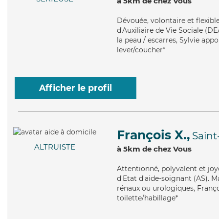
à 5km de chez Vous
Dévouée
, volontaire et flexi
d'Auxiliaire de Vie Sociale (DE
la peau / escarres, Sylvie app
lever/coucher*
Afficher le profil
François X.,
Saint
ALTRUISTE
à 5km de chez Vous
Attentionné
, polyvalent et jo
d'Etat d'aide-soignant (AS). M
rénaux ou urologiques, Françoi
toilette/habillage*