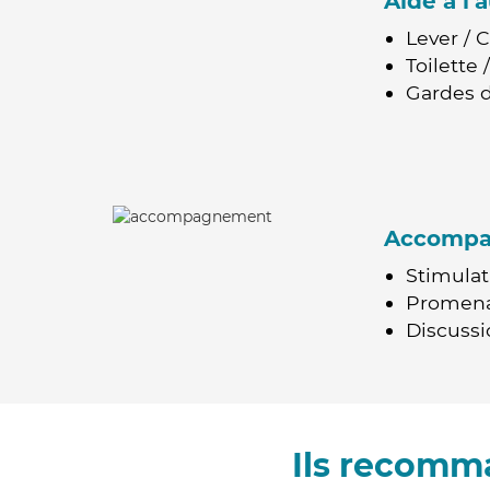
Aide à l
Lever / 
Toilette
Gardes d
Accomp
Stimulat
Promen
Discussio
Ils recomma