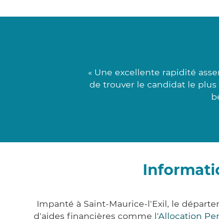
« Une excellente rapidité ass
de trouver le candidat le plus
b
Informati
Impanté à Saint-Maurice-l'Exil, le dépar
d'aides financières comme
l'Allocation P