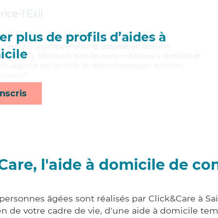
ice-l'Exil
r plus de profils d’aides à
é, Leon a 6 ans d'expérience et possède un diplôme
cile
les (ADVF). Maitrisant bien les soins médicaux à domicile et
on apporte ses services de lessive/repassage, activités,
ivraison*
nscris
Care, l'aide à domicile de co
 personnes âgées sont réalisés par Click&Care à Sain
 de votre cadre de vie, d'une aide à domicile tem