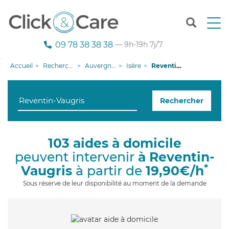
T
o
g
09 78 38 38 38
— 9h-19h 7j/7
g
l
Accueil
Recherche aide à domicile
Auvergne-Rhône-Alpes
Isère
Reventin-Vaugris
e
n
a
Rechercher
v
i
g
a
103 aides à domicile
t
peuvent intervenir
à Reventin-
i
o
*
Vaugris
à partir de
19,90€/h
n
Sous réserve de leur disponibilité au moment de la demande