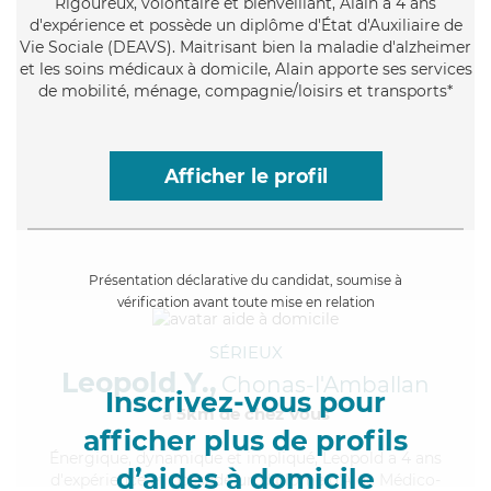
Rigoureux
, volontaire et bienveillant, Alain a 4 ans
d'expérience et possède un diplôme d'État d'Auxiliaire de
Vie Sociale (DEAVS). Maitrisant bien la maladie d'alzheimer
et les soins médicaux à domicile, Alain apporte ses services
de mobilité, ménage, compagnie/loisirs et transports*
Afficher le profil
Présentation déclarative du candidat, soumise à
vérification avant toute mise en relation
SÉRIEUX
Leopold Y.,
Chonas-l'Amballan
Inscrivez-vous pour
à 5km de chez Vous
afficher plus de profils
Énergique
, dynamique et impliqué, Leopold a 4 ans
d’aides à domicile
d'expérience et possède un diplôme d'Aide Médico-