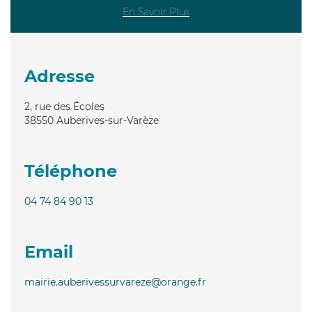
En Savoir Plus
Adresse
2, rue des Écoles
38550
Auberives-sur-Varèze
Téléphone
04 74 84 90 13
Email
mairie.auberivessurvareze@orange.fr