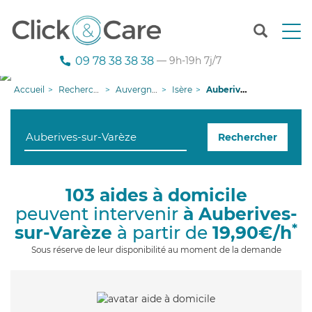
T
o
g
09 78 38 38 38
— 9h-19h 7j/7
g
l
Accueil
Recherche aide à domicile
Auvergne-Rhône-Alpes
Isère
Auberives-sur-Varèze
e
n
a
Rechercher
v
i
g
a
103 aides à domicile
t
peuvent intervenir
à Auberives-
i
o
*
sur-Varèze
à partir de
19,90€/h
n
Sous réserve de leur disponibilité au moment de la demande