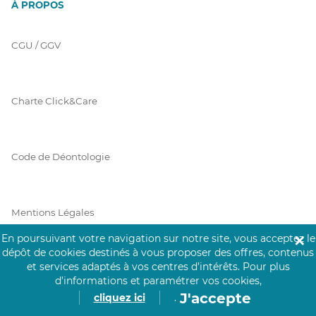
À PROPOS
CGU / GGV
Charte Click&Care
Code de Déontologie
Mentions Légales
En poursuivant votre navigation sur notre site, vous acceptez le
✕
dépôt de cookies destinés à vous proposer des offres, contenus
et services adaptés à vos centres d’intérêts.
Pour plus
Prérequis Click&Care
d’informations et paramétrer vos cookies,
J'accepte
cliquez ici
.