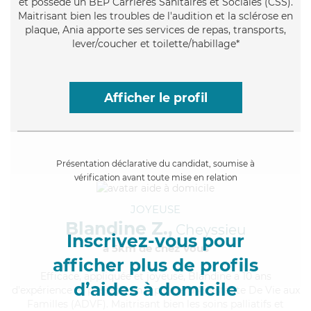
et possède un BEP Carrières Sanitaires et Sociales (CSS).
Maitrisant bien les troubles de l'audition et la sclérose en
plaque, Ania apporte ses services de repas, transports,
lever/coucher et toilette/habillage*
Afficher le profil
Présentation déclarative du candidat, soumise à
vérification avant toute mise en relation
JOYEUSE
Blandine Z.,
Cheyssieu
Inscrivez-vous pour
à 5km de chez Vous
afficher plus de profils
Efficace
, appliquée et joyeuse, Blandine a 10 ans
d’aides à domicile
d'expérience et possède un diplôme d'Assistante De Vie aux
Familles (ADVF). Maitrisant bien les soins palliatifs et