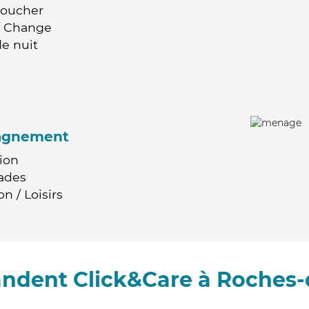
Coucher
 / Change
e nuit
agnement
ion
ades
n / Loisirs
ndent Click&Care à Roches