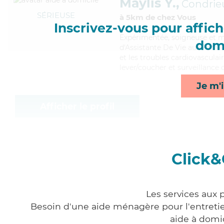
Maylis Y.,
Condrie
SÉRIEUSE
à 5km de chez Vous
Inscrivez-vous pour affiche
Expérimentée
, soigneuse et 
domi
d'Assistante De Vie aux Famil
et les troubles cardiovasculair
lever/coucher et surveillance 
Je m'i
Afficher le profil
Click&
Les services aux 
Besoin d'une aide ménagère pour l'entretien
aide à domi