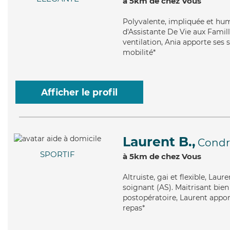
à 5km de chez Vous
Polyvalente
, impliquée et hu
d'Assistante De Vie aux Famill
ventilation, Ania apporte ses s
mobilité*
Afficher le profil
Laurent B.,
Condr
SPORTIF
à 5km de chez Vous
Altruiste
, gai et flexible, Lau
soignant (AS). Maitrisant bien
postopératoire, Laurent apporte
repas*