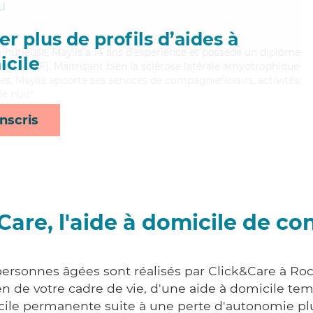
u
r plus de profils d’aides à
minutieuse, Maylis a 14 ans d'expérience et possède un diplôme
cile
les (ADVF). Maitrisant bien la sclérose latérale amyotrophique
es, Maylis apporte ses services de compagnie/loisirs, activités,
de nuit*
nscris
Care, l'aide à domicile de co
personnes âgées sont réalisés par Click&Care à R
 de votre cadre de vie, d'une aide à domicile tem
cile permanente suite à une perte d'autonomie pl