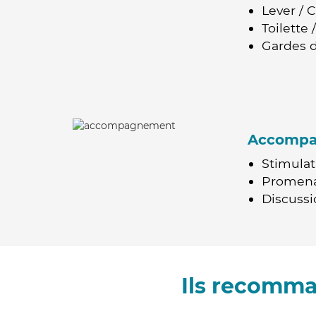
Lever / 
Toilette
Gardes d
Accomp
Stimulat
Promen
Discussio
Ils recomma