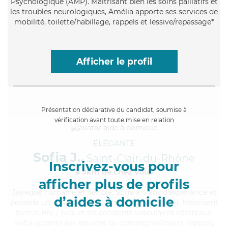
Psychologique (AMP). Maitrisant bien les soins palliatifs et
les troubles neurologiques, Amélia apporte ses services de
mobilité, toilette/habillage, rappels et lessive/repassage*
Afficher le profil
Présentation déclarative du candidat, soumise à
vérification avant toute mise en relation
ÉLÉGANTE
Sofia J.,
Saint-Clair-du-Rhône
Inscrivez-vous pour
à 5km de chez Vous
afficher plus de profils
Joyeuse
, humaine et flexible, Sofia a 4 ans d'expérience et
d’aides à domicile
possède un diplôme d'Etat d'aide-soignant (AS). Maitrisant
bien le HIV / Sida et les accidents vasculaires cérébraux,
Sofia apporte ses services de compagnie/loisirs, rappels,