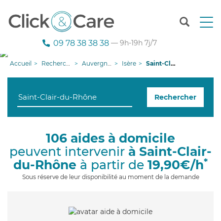
T
o
g
09 78 38 38 38
— 9h-19h 7j/7
g
l
Accueil
Recherche aide à domicile
Auvergne-Rhône-Alpes
Isère
Saint-Clair-du-Rhône
e
n
a
Rechercher
v
i
g
a
106 aides à domicile
t
peuvent intervenir
à Saint-Clair-
i
o
*
du-Rhône
à partir de
19,90€/h
n
Sous réserve de leur disponibilité au moment de la demande