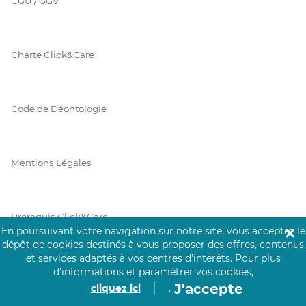
CGU / GGV
Charte Click&Care
Code de Déontologie
Mentions Légales
Prérequis Click&Care
En poursuivant votre navigation sur notre site, vous acceptez le
✕
dépôt de cookies destinés à vous proposer des offres, contenus
et services adaptés à vos centres d’intérêts.
Pour plus
Protection des Données
d’informations et paramétrer vos cookies,
J'accepte
cliquez ici
.