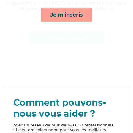
amyotrophique et le HIV / Sida, Laura apporte ses services
de compagnie/loisirs, transports, mobilité et
Je m'inscris
toilette/habillage*
Afficher le profil
Comment pouvons-
nous vous aider ?
Avec un réseau de plus de 180 000 professionnels,
Click&Care sélectionne pour vous les meilleurs