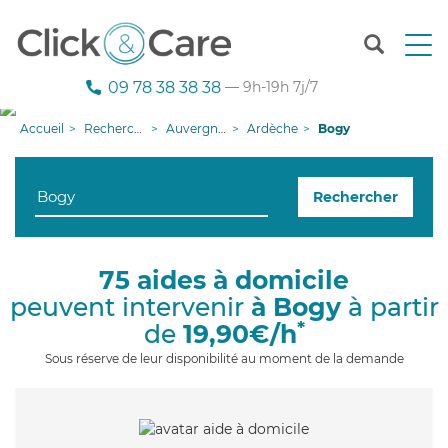
T
o
g
09 78 38 38 38
— 9h-19h 7j/7
g
l
Accueil
Recherche aide à domicile
Auvergne-Rhône-Alpes
Ardèche
Bogy
e
n
a
Rechercher
v
i
g
a
75 aides à domicile
t
peuvent intervenir
à Bogy
à partir
i
o
*
de
19,90€/h
n
Sous réserve de leur disponibilité au moment de la demande