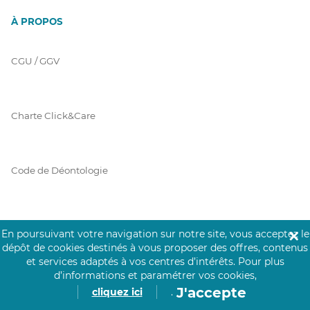
À PROPOS
CGU / GGV
Charte Click&Care
Code de Déontologie
Mentions Légales
En poursuivant votre navigation sur notre site, vous acceptez le
✕
dépôt de cookies destinés à vous proposer des offres, contenus
et services adaptés à vos centres d’intérêts.
Pour plus
d’informations et paramétrer vos cookies,
Prérequis Click&Care
J'accepte
cliquez ici
.