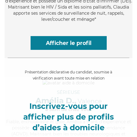
d'expérience et possède un diplôme d'Etat d'infirmier (DEI).
Maitrisant bien le HIV / Sida et les soins palliatifs, Claudia
apporte ses services de surveillance de nuit, rappels,
lever/coucher et ménage*
Afficher le profil
Présentation déclarative du candidat, soumise à
vérification avant toute mise en relation
SÉRIEUSE
Amélia D.,
Valence
Inscrivez-vous pour
à 5km de chez Vous
afficher plus de profils
Fiable
, enthousiaste et gaie, Amélia a 9 ans d'expérience et
d’aides à domicile
possède un diplôme d'Assistante De Vie Dépendance
(ADVD). Maitrisant bien les troubles neurologiques et