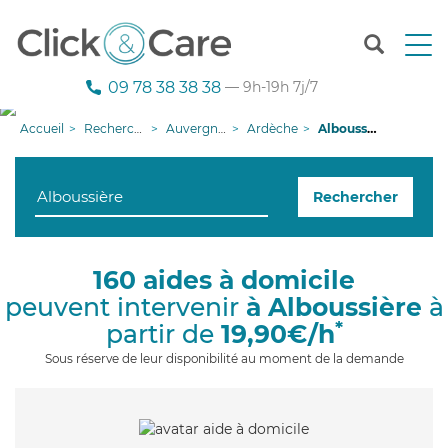
T
o
g
09 78 38 38 38
— 9h-19h 7j/7
g
l
Accueil
Recherche aide à domicile
Auvergne-Rhône-Alpes
Ardèche
Alboussière
e
n
a
Rechercher
v
i
g
a
160 aides à domicile
t
peuvent intervenir
à Alboussière
à
i
o
*
partir de
19,90€/h
n
Sous réserve de leur disponibilité au moment de la demande