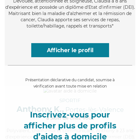
Dévouée
, attentionnée et soigneuse, Claudia a 8 ans
d'expérience et possède un diplôme d'Etat d'infirmier (DEI).
Maitrisant bien la maladie d'alzheimer et la rémission de
cancer, Claudia apporte ses services de repas,
toilette/habillage, rappels et transports*
Afficher le profil
Présentation déclarative du candidat, soumise à
vérification avant toute mise en relation
SPORTIF
Anthony K.,
Portes-lès-Valence
Inscrivez-vous pour
à 5km de chez Vous
afficher plus de profils
Polyvalent
, chaleureux et communicatif, Anthony a 23 ans
d’aides à domicile
d'expérience et possède un diplôme d'Etat d'infirmier (DEI).