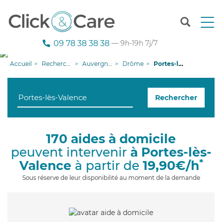
T
o
g
09 78 38 38 38
— 9h-19h 7j/7
g
l
Accueil
Recherche aide à domicile
Auvergne-Rhône-Alpes
Drôme
Portes-lès-Valence
e
n
a
Rechercher
v
i
g
a
170 aides à domicile
t
peuvent intervenir
à Portes-lès-
i
o
*
Valence
à partir de
19,90€/h
n
Sous réserve de leur disponibilité au moment de la demande