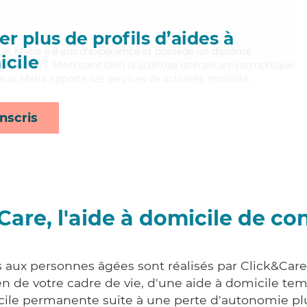
r plus de profils d’aides à
ue, Maria a 8 ans d'expérience et possède un diplôme
cile
les (ADVF). Maitrisant bien la sclérose latérale amyotrophique
aux, Maria apporte ses services de activités, mobilité,
nscris
Care, l'aide à domicile de co
s aux personnes âgées sont réalisés par Click&Care
 de votre cadre de vie, d'une aide à domicile tem
cile permanente suite à une perte d'autonomie pl