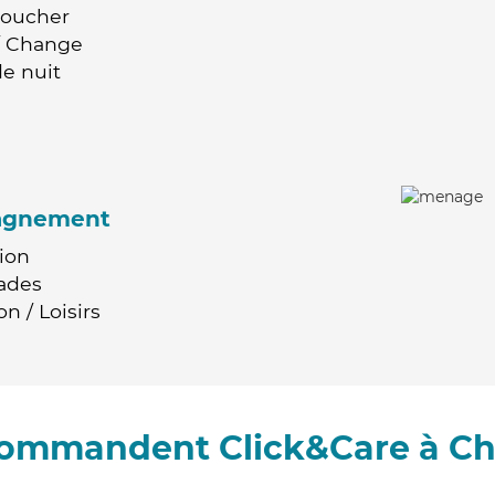
Coucher
 / Change
e nuit
agnement
ion
ades
n / Loisirs
ecommandent Click&Care à Ch