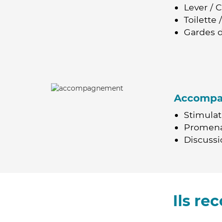
Lever / 
Toilette
Gardes d
Accomp
Stimulat
Promen
Discussio
Ils r