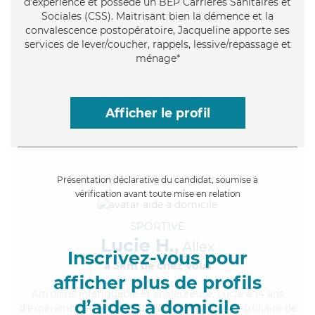
d'expérience et possède un BEP Carrières Sanitaires et
Sociales (CSS). Maitrisant bien la démence et la
convalescence postopératoire, Jacqueline apporte ses
services de lever/coucher, rappels, lessive/repassage et
ménage*
Afficher le profil
Présentation déclarative du candidat, soumise à
vérification avant toute mise en relation
SPORTIVE
Lucie H.,
Allex
Inscrivez-vous pour
à 5km de chez Vous
afficher plus de profils
Altruiste
, infatiguable et chaleureuse, Lucie a 14 ans
d’aides à domicile
d'expérience et possède un diplôme d'État d'Auxiliaire de