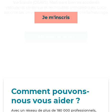
Vie Sociale (DEAVS). Maitrisant bien les accidents
vasculaires cérébraux et les troubles orthopédiques, Lucie
apporte ses services de lessive/repassage, toilette/habillage,
Je m'inscris
ménage et activités*
Afficher le profil
Comment pouvons-
nous vous aider ?
Avec un réseau de plus de 180 000 professionnels,