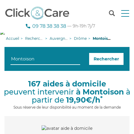
T
o
g
09 78 38 38 38
— 9h-19h 7j/7
g
l
Accueil
Recherche aide à domicile
Auvergne-Rhône-Alpes
Drôme
Montoison
e
n
a
Rechercher
v
i
g
a
167 aides à domicile
t
peuvent intervenir
à Montoison
à
i
o
*
partir de
19,90€/h
n
Sous réserve de leur disponibilité au moment de la demande