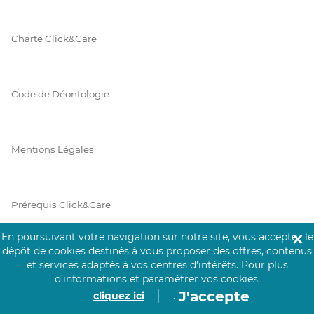
Charte Click&Care
Code de Déontologie
Mentions Légales
Prérequis Click&Care
En poursuivant votre navigation sur notre site, vous acceptez le
✕
dépôt de cookies destinés à vous proposer des offres, contenus
Protection des Données
et services adaptés à vos centres d’intérêts.
Pour plus
d’informations et paramétrer vos cookies,
J'accepte
cliquez ici
.