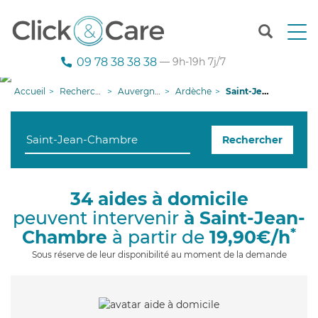
T
o
g
09 78 38 38 38
— 9h-19h 7j/7
g
l
Accueil
Recherche aide à domicile
Auvergne-Rhône-Alpes
Ardèche
Saint-Jean-Chambre
e
n
a
Rechercher
v
i
g
a
34 aides à domicile
t
peuvent intervenir
à Saint-Jean-
i
o
*
Chambre
à partir de
19,90€/h
n
Sous réserve de leur disponibilité au moment de la demande