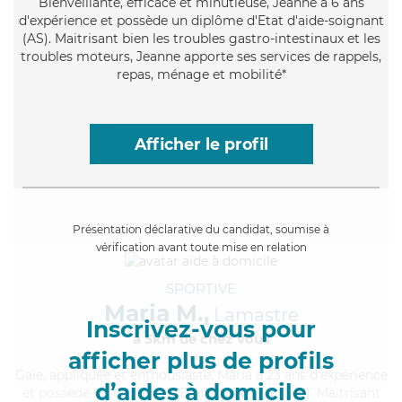
Bienveillante
, efficace et minutieuse, Jeanne a 6 ans
d'expérience et possède un diplôme d'Etat d'aide-soignant
(AS). Maitrisant bien les troubles gastro-intestinaux et les
troubles moteurs, Jeanne apporte ses services de rappels,
repas, ménage et mobilité*
Afficher le profil
Présentation déclarative du candidat, soumise à
vérification avant toute mise en relation
SPORTIVE
Maria M.,
Lamastre
Inscrivez-vous pour
à 5km de chez Vous
afficher plus de profils
Gaie
, appliquée et enthousiaste, Maria a 23 ans d'expérience
d’aides à domicile
et possède un diplôme d'Etat d'infirmier (DEI). Maitrisant