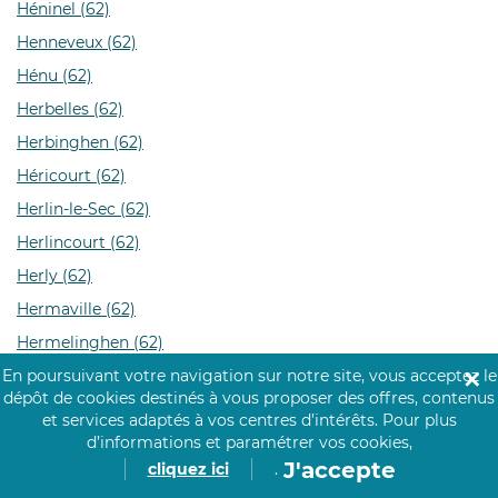
Héninel (62)
Henneveux (62)
Hénu (62)
Herbelles (62)
Herbinghen (62)
Héricourt (62)
Herlin-le-Sec (62)
Herlincourt (62)
Herly (62)
Hermaville (62)
Hermelinghen (62)
En poursuivant votre navigation sur notre site, vous acceptez le
Hermies (62)
✕
dépôt de cookies destinés à vous proposer des offres, contenus
Hermin (62)
et services adaptés à vos centres d’intérêts.
Pour plus
Hernicourt (62)
d’informations et paramétrer vos cookies,
J'accepte
cliquez ici
.
Hersin-Coupigny (62)